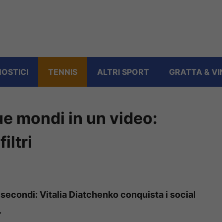
OSTICI
TENNIS
ALTRI SPORT
GRATTA & VI
ue mondi in un video:
iltri
hi secondi: Vitalia Diatchenko conquista i social
.