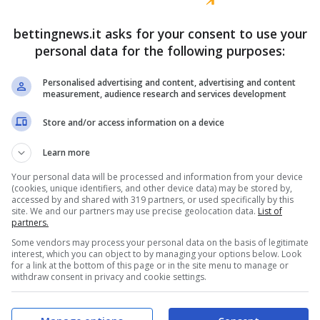
tto contribuisce a costruire un’immagine estiva,
bettingnews.it asks for your consent to use your
Vitalia che molti conoscono, a suo agio davanti
personal data for the following purposes:
orpo e del proprio impatto.
Personalised advertising and content, advertising and content
measurement, audience research and services development
 il gioco degli opposti
Store and/or access information on a device
Learn more
o. La seconda clip porta lo spettatore in
Russia
, a
tmosfera completamente diversa. Vitalia è
Your personal data will be processed and information from your device
(cookies, unique identifiers, and other device data) may be stored by,
so incorniciato dal freddo e da un contesto quasi
accessed by and shared with 319 partners, or used specifically by this
site. We and our partners may use precise geolocation data.
List of
, lo è l’atteggiamento. Ed è qui che il video
partners.
Some vendors may process your personal data on the basis of legitimate
interest, which you can object to by managing your options below. Look
for a link at the bottom of this page or in the site menu to manage or
withdraw consent in privacy and cookie settings.