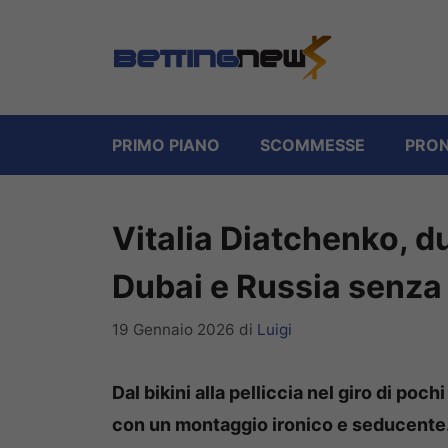
Vai
al
contenuto
PRIMO PIANO
SCOMMESSE
PRON
Vitalia Diatchenko, d
Dubai e Russia senza f
19 Gennaio 2026
di
Luigi
Dal bikini alla pelliccia nel giro di poc
con un montaggio ironico e seducente