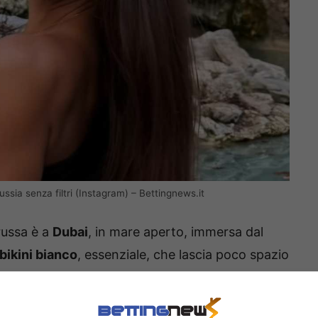
ssia senza filtri (Instagram) – Bettingnews.it
 russa è a
Dubai
, in mare aperto, immersa dal
bikini bianco
, essenziale, che lascia poco spazio
mentre si tiene i capelli raccolti con entrambe le
ammicca con una sicurezza disarmante.