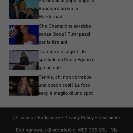
Pickleball al pepe: dopo la
Bouchard arriva la
Harkleroad
Che Champions sarebbe
senza Qeqa? Tutti pazzi
per la Krelani
Tra curve e segreti, lo
speciale su Paola Egonu è
già un cult
Tennis, chi non vorrebbe
una coach così? La foto
sexy è meglio di uno spot
Chi siamo
-
Redazione
-
Privacy Policy
-
Disclaimer
Bettingnews.it di proprietà di WEB 365 SRL - Via