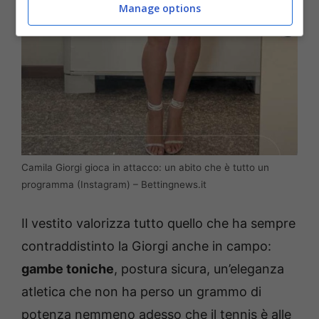
Manage options
Camila Giorgi gioca in attacco: un abito che è tutto un
programma (Instagram) – Bettingnews.it
Il vestito valorizza tutto quello che ha sempre
contraddistinto la Giorgi anche in campo:
gambe toniche
, postura sicura, un’eleganza
atletica che non ha perso un grammo di
potenza nemmeno adesso che il tennis è alle