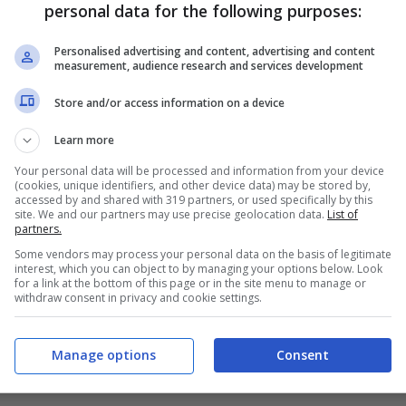
ttini cercherà di ritrovare il suo tennis migliore
personal data for the following purposes:
er
programmare il futuro
, a dire la verità, che non
Personalised advertising and content, advertising and content
 iniziato in seguito all’eliminazione al primo
measurement, audience research and services development
to in campo in Asia, ma lo swing orientale non
Store and/or access information on a device
lma, invece, dopo l’esordio vincente contro
Learn more
Humbert che ha lasciato più di un interrogativo
Your personal data will be processed and information from your device
re.
(cookies, unique identifiers, and other device data) may be stored by,
accessed by and shared with 319 partners, or used specifically by this
site. We and our partners may use precise geolocation data.
List of
ifarsi: la wild card del
partners.
Some vendors may process your personal data on the basis of legitimate
interest, which you can object to by managing your options below. Look
for a link at the bottom of this page or in the site menu to manage or
withdraw consent in privacy and cookie settings.
ortunità per rimettersi in carreggiata. Il
possibilità di misurarsi con un campo di
Manage options
Consent
roprio quello di cui ha bisogno in questo