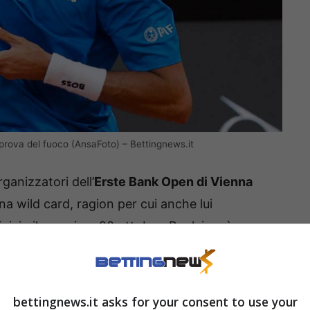
 prova del fuoco (AnsaFoto) – Bettingnews.it
ganizzatori dell’
Erste Bank Open di Vienna
 wild card, ragion per cui anche lui
izio il prossimo 20 ottobre. Per lui sarà
h e fiducia nelle gambe dopo un periodo
terruzioni e partite “incolori”.
bettingnews.it asks for your consent to use your