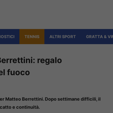
OSTICI
TENNIS
ALTRI SPORT
GRATTA & VI
errettini: regalo
el fuoco
 Matteo Berrettini. Dopo settimane difficili, il
catto e continuità.