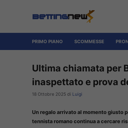
Vai
al
contenuto
PRIMO PIANO
SCOMMESSE
PRON
Ultima chiamata per B
inaspettato e prova d
18 Ottobre 2025
di
Luigi
Un regalo arrivato al momento giusto per
tennista romano continua a cercare ris