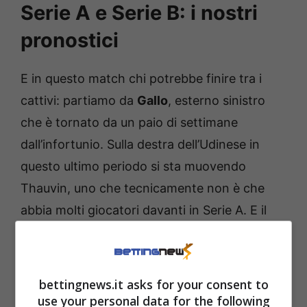
Serie A e Serie B: i nostri
pronostici
E in questo match chi potrebbe finire tra i
cattivi: partiamo da
Gallo
, esterno sinistro
che è tornato da un paio di settimane
dall’infortunio. Sulla destra dell’Udinese in
questo ultimo periodo si sta muovendo
Thauvin, uno che tecnicamente non è che
abbia molti giocatori davanti in Serie A. E il
terzino di Giampaolo potrebbe andare in
difficoltà: è poco falloso, ma ha statistiche
alte nei tackle commessi. Se prova il tackle e
bettingnews.it asks for your consent to
stavolta non prende palla, con gli arbitri
use your personal data for the following