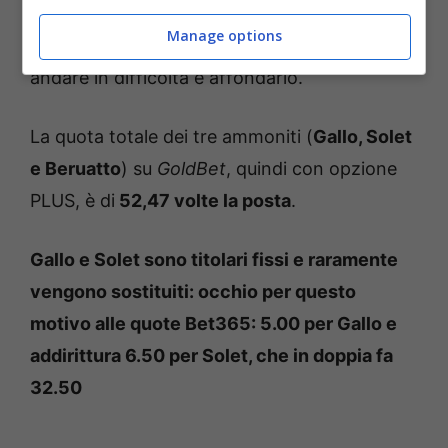
difensore della Samp (36 ammonizioni su 147
Manage options
partite di Serie B) potrebbe decisamente
andare in difficoltà e affondarlo.
La quota totale dei tre ammoniti (
Gallo, Solet
e Beruatto
) su
GoldBet
, quindi con opzione
PLUS, è di
52,47 volte la posta
.
Gallo e Solet sono titolari fissi e raramente
vengono sostituiti: occhio per questo
motivo alle quote Bet365: 5.00 per Gallo e
addirittura 6.50 per Solet, che in doppia fa
32.50