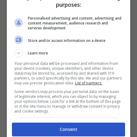
purposes:
attuali il giallo scatta automatico.
Personalised advertising and content, advertising and
content measurement, audience research and
In casa bianconera invece è
Solet
quello che
services development
dovrebbe agire nelle zolle di Pierotti, uno che
Store and/or access information on a device
sta bene. Ma anche Krstovic ha la tendenza
di allargarsi un po’. Quindi si potrebbe trovare
Learn more
in mezzo, e commettere qualche fallo da
Your personal data will be processed and information from
your device (cookies, unique identifiers, and other device
giallo. Infine, in Serie B, il Sassuolo capolista
data) may be stored by, accessed by and shared with 319
partners, or used specifically by this site. We and our partners
va a giocare contro la Sampdoria.
Beruatto
in
may use precise geolocation data.
List of partners.
Some vendors may process your personal data on the basis
questo caso se la dovrà vedere con quello
of legitimate interest, which you can object to by managing
your options below. Look for a link at the bottom of this page
che per distacco è il miglior giocatore della
or in the site menu to manage or withdraw consent in privacy
and cookie settings.
Serie B, Mimmo Berardi. Tra gol e assist, e
giocate anche, sta trascinando i neroverdi
Consent
verso una promozione diretta in A. E il