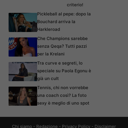
criterio!
Pickleball al pepe: dopo la
Bouchard arriva la
Harkleroad
Che Champions sarebbe
senza Qeqa? Tutti pazzi
per la Krelani
Tra curve e segreti, lo
speciale su Paola Egonu è
già un cult
Tennis, chi non vorrebbe
una coach così? La foto
sexy è meglio di uno spot
Chi siamo
-
Redazione
-
Privacy Policy
-
Disclaimer