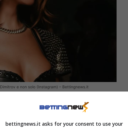
 Dimitrov e non solo (Instagram) – Bettingnews.it
, insieme ormai da diversi mesi, si mostrano
cci al tramonto, sorrisi spontanei, bagni nel
one di tutti, manco a dirlo, è stata soprattutto
bettingnews.it asks for your consent to use your