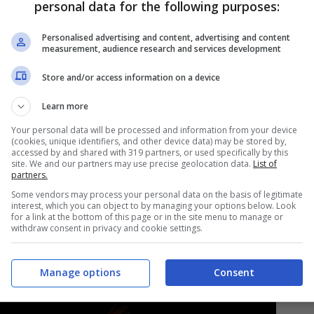
enza di scatti che hanno lasciato
senza fiato
i
personal data for the following purposes:
Personalised advertising and content, advertising and content
measurement, audience research and services development
e scolpita dal sole: la Gonzalez ha sfoggiato look
Store and/or access information on a device
rmandosi ancora una volta come una delle
Learn more
diano. In uno degli scatti più condivisi la si
Your personal data will be processed and information from your device
mozzafiato, con indosso un leggings stretto come
(cookies, unique identifiers, and other device data) may be stored by,
accessed by and shared with 319 partners, or used specifically by this
ceano che ne sottolinea le forme perfette.
site. We and our partners may use precise geolocation data.
List of
partners.
Some vendors may process your personal data on the basis of legitimate
 mare e scorci da capogiro
interest, which you can object to by managing your options below. Look
for a link at the bottom of this page or in the site menu to manage or
withdraw consent in privacy and cookie settings.
quale in tanti hanno subito fatto doppio tap, che
bertà, amore e un pizzico di audacia.
Manage options
Consent