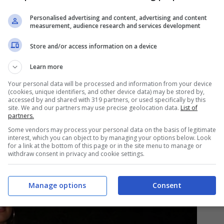
concessa per risolvere quest’annosa questione, la
Personalised advertising and content, advertising and content
measurement, audience research and services development
che un’altra sfida, stavolta completamente
Store and/or access information on a device
rvento di
mastoplastica additiva
. Un desiderio
per ragioni sportive.
Learn more
Your personal data will be processed and information from your device
(cookies, unique identifiers, and other device data) may be stored by,
e) di Oceane Dodin
accessed by and shared with 319 partners, or used specifically by this
site. We and our partners may use precise geolocation data.
List of
partners.
atto una
rinascita
, dentro e fuori dal campo,
Some vendors may process your personal data on the basis of legitimate
interest, which you can object to by managing your options below. Look
ate da quando la Dodin ha giocato l’ultima
for a link at the bottom of this page or in the site menu to manage or
withdraw consent in privacy and cookie settings.
Manage options
Consent