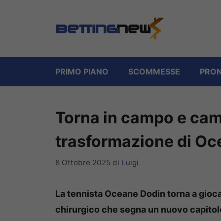
Vai
al
contenuto
PRIMO PIANO
SCOMMESSE
PRON
Torna in campo e cambi
trasformazione di Oc
8 Ottobre 2025
di
Luigi
La tennista Oceane Dodin torna a gioca
chirurgico che segna un nuovo capitolo