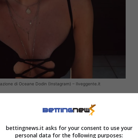
mazione di Oceane Dodin (Instagram) – Ilveggente.it
ssimo 24 ottobre, era ferma dallo scorso mese di
ecchio che da anni le provoca
vertigini
. “Vedo tre
tato, sintetizzando in toto la natura “invalidante”
bettingnews.it asks for your consent to use your
personal data for the following purposes: