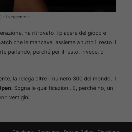
 – Ilveggente.it
razione, ha ritrovato il piacere del gioco e
tch che le mancava, assieme a tutto il resto. Il
te parlando, perché per il resto, invece, ci
ente, la relega oltre il numero 300 del mondo, il
 Open
. Sogna le qualificazioni. E, perché no, un
no vertigini.
Chi siamo
-
Redazione
-
Privacy Policy
-
Disclaimer