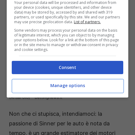
Your personal data will be processed and information from
your device (cookies, unique identifiers, and other device
data) may be stored by, accessed by and shared with 319
partners, or used specifically by this site. We and our partners
may use precise geolocation data.
List of partners.
Some vendors may process your personal data on the basis
of legitimate interest, which you can object to by managing
your options below. Look for a link at the bottom of this page
or in the site menu to manage or withdraw consent in privacy
and cookie settings.
Consent
Manage options
Solo una cosa può fare impazzire Sinner per davvero
(AnsaFoto) – Bettingnews.it
Non che ci stupisca, intendiamoci: la
passione di Sinner per le auto è nota da
tempo, è un grande estimatore dei motori