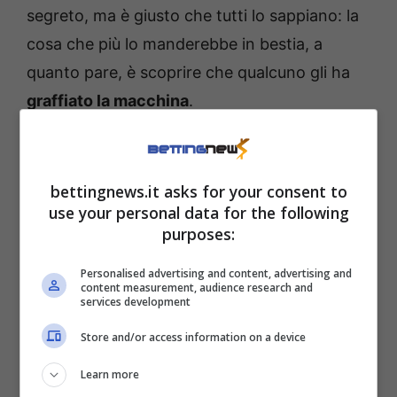
segreto, ma è giusto che tutti lo sappiano: la
cosa che più lo manderebbe in bestia, a
quanto pare, è scoprire che qualcuno gli ha
graffiato la macchina
.
Solo una cosa può fare
impazzire Sinner per
bettingnews.it asks for your consent to
use your personal data for the following
davvero
purposes:
Personalised advertising and content, advertising and
“Sarei davvero, davvero arrabbiato”, ha detto
content measurement, audience research and
services development
Sinner, come riferisce Fanpage, quando gli è
stata prospettata l’ipotesi che possa
Store and/or access information on a device
accadere ciò che proprio, a quanto pare, non
Learn more
tollererebbe.