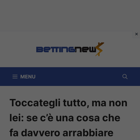
Vai
al
contenuto
MENU
Toccategli tutto, ma non
lei: se c’è una cosa che
fa davvero arrabbiare