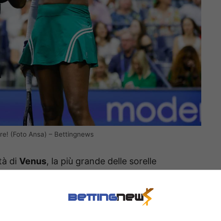
care! (Foto Ansa) – Bettingnews
tà di
Venus
, la più grande delle sorelle
 tennis. La 23 volte campionessa slam (7 in
ista nel circuito maggiore all’età di
45 anni
.
iami datato marzo 2024, ma ha sempre