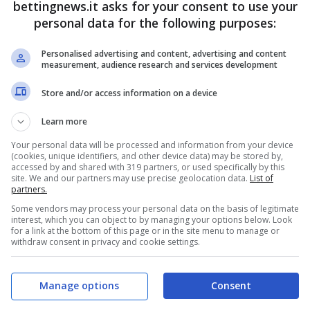
di regalarsi qualche ultimo coup de théâtre.
bettingnews.it asks for your consent to use your
personal data for the following purposes:
n campo a 45 anni, ecco dove
Personalised advertising and content, advertising and content
measurement, audience research and services development
Store and/or access information on a device
 alla prova. Di valutare se ha ancora la
Learn more
rti livelli. Venus, nel dettaglio, lo farà al
Your personal data will be processed and information from your device
(cookies, unique identifiers, and other device data) may be stored by,
ategoria Wta 500 in scena a Washington dal
19 al
accessed by and shared with 319 partners, or used specifically by this
site. We and our partners may use precise geolocation data.
List of
sa classe ’80 statunitense, la quale – ormai senza
partners.
cessagli dagli organizzatori.
Some vendors may process your personal data on the basis of legitimate
interest, which you can object to by managing your options below. Look
for a link at the bottom of this page or in the site menu to manage or
withdraw consent in privacy and cookie settings.
Manage options
Consent