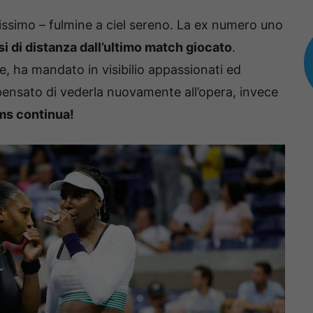
lissimo – fulmine a ciel sereno. La ex numero uno
si di distanza dall’ultimo match giocato
.
ore, ha mandato in visibilio appassionati ed
pensato di vederla nuovamente all’opera, invece
ams continua!