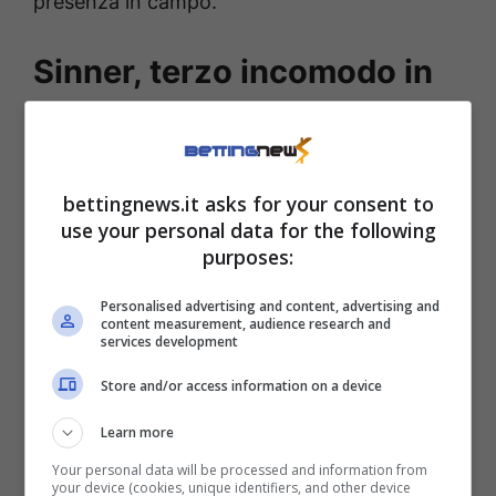
presenza in campo.
Sinner, terzo incomodo in
arrivo?
Non ci è voluto molto, come facilmente
bettingnews.it asks for your consent to
intuibile, perché attorno alle parole del
use your personal data for the following
danese si accendessero le speculazioni
purposes:
intorno ad una possibile guerra interna nel
Personalised advertising and content, advertising and
tennis mondiale. Rune non sta parlando da
content measurement, audience research and
services development
spettatore: la sua carriera è stata interrotta
Store and/or access information on a device
da un infortunio serio, sta attraversando un
momento difficile, ma le sue parole su Sinner
Learn more
e Alcaraz rivelano una
ambizione ancora
Your personal data will be processed and information from
your device (cookies, unique identifiers, and other device