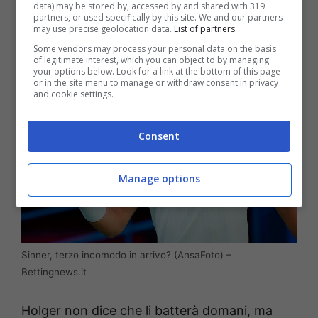
viva
, pronta a trasformarsi, in quanto tale, in
data) may be stored by, accessed by and shared with 319
partners, or used specifically by this site. We and our partners
rischio concreto per i dominatori.
may use precise geolocation data.
List of partners.
Some vendors may process your personal data on the basis
of legitimate interest, which you can object to by managing
your options below. Look for a link at the bottom of this page
or in the site menu to manage or withdraw consent in privacy
and cookie settings.
Consent
Manage options
Sinner, terzo incomodo in arrivo? (AnsaFoto) –
Bettingnews.it
Holger non dice che li batterà domani, ma