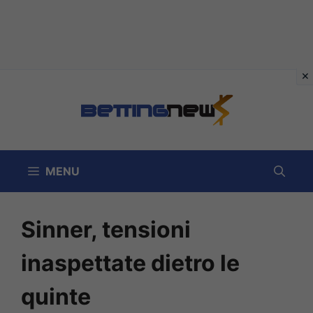
Vai
al
contenuto
MENU
Sinner, tensioni
inaspettate dietro le
quinte