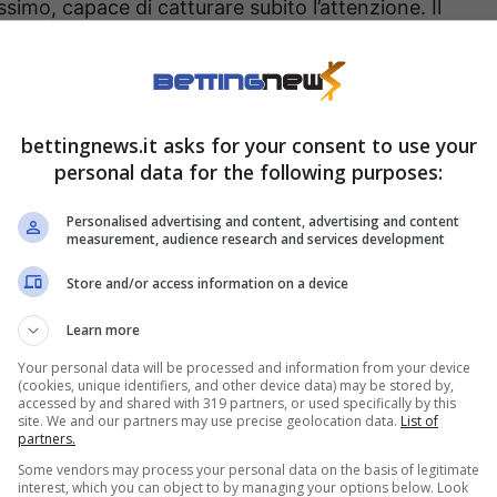
simo, capace di catturare subito l’attenzione. Il
nti entusiasti, segnale inequivocabile di un
bettingnews.it asks for your consent to use your
ndiale resta sullo sfondo, ci mancherebbe, ma
personal data for the following purposes:
il centro della narrazione, anzi. In primo piano c’è
minoso e il viso da dea.
Personalised advertising and content, advertising and content
measurement, audience research and services development
ccesso social e bellezza da
Store and/or access information on a device
Learn more
Your personal data will be processed and information from your device
(cookies, unique identifiers, and other device data) may be stored by,
o’ anche gli assetati di gossip, la storia più
accessed by and shared with 319 partners, or used specifically by this
site. We and our partners may use precise geolocation data.
List of
to agli amanti del genere immagini capaci di far
partners.
Some vendors may process your personal data on the basis of legitimate
interest, which you can object to by managing your options below. Look