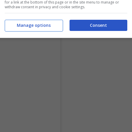
for a link at the bottom of this page or in the site menu to manage or
withdraw consent in privacy and cookie settings.
Manage options
Consent