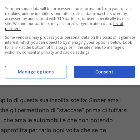
ancia ha battuto Felix Auger-Aliassime, ha scelto
Your personal data will be processed and information from your device
dell’anno
guidando da solo
, in silenzio, come
(cookies, unique identifiers, and other device data) may be stored by,
accessed by and shared with 319 partners, or used specifically by this
a folla. Solo strada, musica e pensieri. Ha scelto
site. We and our partners may use precise geolocation data.
List of
partners.
ltro che sperare che questa sessione di guida gli
Some vendors may process your personal data on the basis of legitimate
are, anche solo in parte, tanto la mente quanto il
interest, which you can object to by managing your options below. Look
for a link at the bottom of this page or in the site menu to manage or
withdraw consent in privacy and cookie settings.
senza scorta: il viaggio
Manage options
Consent
pito di questa sua insolita scelta: Sinner ama i
i che gli permettono di “staccare” prima di tuffarsi
to, che ama le automobili e che non potendo
 approfitta per farlo ogni volta che se ne