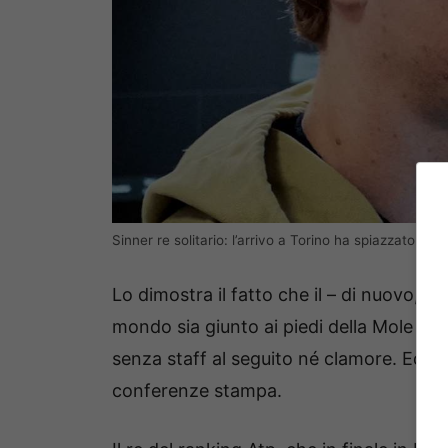
Sinner re solitario: l’arrivo a Torino ha spiazzato i ti
Lo dimostra il fatto che il – di nuovo,
mondo sia giunto ai piedi della Mole al 
senza staff al seguito né clamore. Ed è 
conferenze stampa.