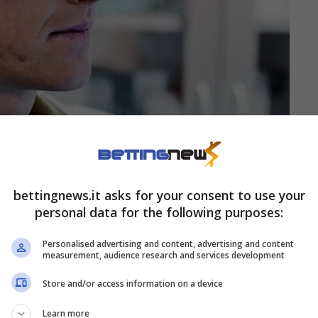
fosi (AnsaFoto) – Bettingnews.it
bettingnews.it asks for your consent to use your
 seppur a tempo determinato – numero 1 del
personal data for the following purposes:
volante della sua auto, partito da Montecarlo,
Personalised advertising and content, advertising and content
una scena, questa, che racconta più di mille
measurement, audience research and services development
Store and/or access information on a device
Learn more