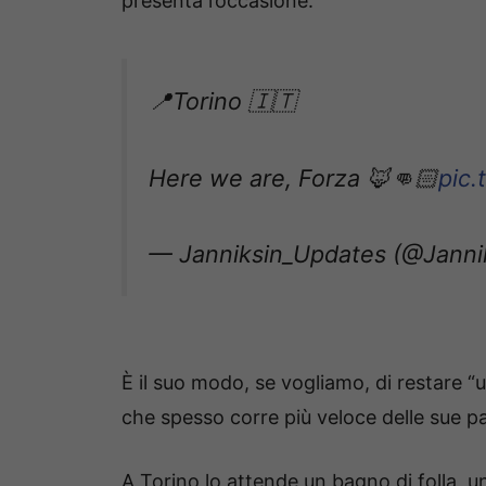
presenta l’occasione.
📍Torino 🇮🇹
Here we are, Forza 🦊👊🏻
pic
— Janniksin_Updates (@Jann
È il suo modo, se vogliamo, di restare “
che spesso corre più veloce delle sue pa
A Torino lo attende un bagno di folla, una