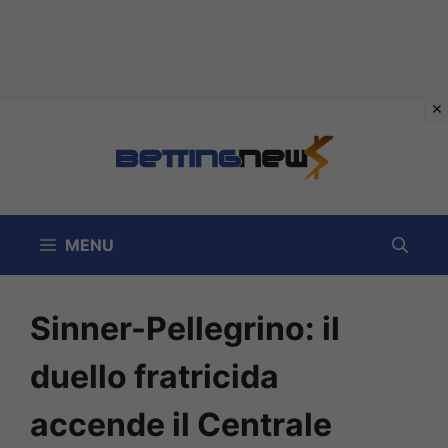
Vai
al
contenuto
MENU
Sinner-Pellegrino: il
duello fratricida
accende il Centrale