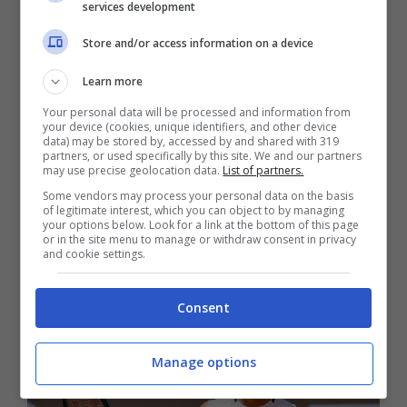
tra la precisione chirurgica di Sinner e la
services development
grinta di un Pellegrino che
non ha nulla da
Store and/or access information on a device
perdere
. La differenza di cilindrata fisica e di
Learn more
velocità di palla pende drasticamente, per
Your personal data will be processed and information from
ovvie ragioni, a favore dell’altoatesino, ma
your device (cookies, unique identifiers, and other device
data) may be stored by, accessed by and shared with 319
resta inteso che il cuore del Centrale sarà
partners, or used specifically by this site. We and our partners
may use precise geolocation data.
List of partners.
diviso a metà.
Some vendors may process your personal data on the basis
of legitimate interest, which you can object to by managing
your options below. Look for a link at the bottom of this page
Sinner-Pellegrino: il
or in the site menu to manage or withdraw consent in privacy
and cookie settings.
pronostico
Consent
Manage options