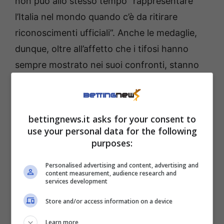
non può allo stesso tempo “rappresentare
l’Italia nel mondo quando c’è da ritirare
riconoscimenti ufficiali”. Anche le medaglie,
dunque, oltre all’affetto che i tifosi hanno
sempre mostrato nei suoi confronti, stanno
traballando in queste ore.
Sinner, il “no” ha un prezzo
bettingnews.it asks for your consent to
altissimo
use your personal data for the following
purposes:
Nel mirino del Codacons ci sarebbero, giusto
Personalised advertising and content, advertising and
content measurement, audience research and
per intenderci, titoli simbolici come il ruolo di
services development
ambasciatore della diplomazia dello sport e la
Store and/or access information on a device
cittadinanza onoraria della città di Torino,
Learn more