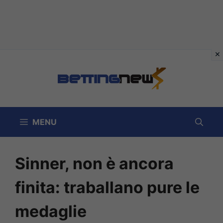
Vai
al
contenuto
MENU
Sinner, non è ancora
finita: traballano pure le
medaglie