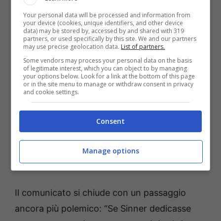
concessa dopo i trionfi del 2023.
Your personal data will be processed and information from
your device (cookies, unique identifiers, and other device
data) may be stored by, accessed by and shared with 319
partners, or used specifically by this site. We and our partners
may use precise geolocation data.
List of partners.
Some vendors may process your personal data on the basis
of legitimate interest, which you can object to by managing
your options below. Look for a link at the bottom of this page
or in the site menu to manage or withdraw consent in privacy
and cookie settings.
Consent
Manage options
Sinner, il “no” ha un prezzo altissimo (AnsaFoto) –
Bettingnews.it
Il comunicato si chiude con un passaggio
ancora più polemico: “Se Sinner dedicasse