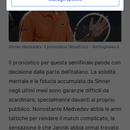
Sinner-Medvedev: il pronostico (AnsaFoto) – Bettingnews.it
Il pronostico per questa semifinale pende con
decisione dalla parte dell’italiano. La solidità
mentale e la fiducia accumulata da Sinner
negli ultimi mesi sono garanzie difficili da
scardinare, specialmente davanti al proprio
pubblico. Nonostante Medvedev abbia le armi
tattiche per rendere il match complicato, la
sensazione è che Jannik abbia ormai trovato