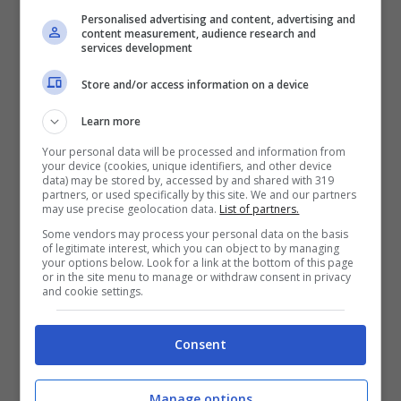
quella delle passate edizioni. Medvedev, dal
Personalised advertising and content, advertising and
canto suo, arriva a questa semifinale dopo un
content measurement, audience research and
services development
percorso a fasi alterne, tra match protratti
Store and/or access information on a device
fino al terzo set e vittorie di misura. Pur
avendo perso alcune posizioni in classifica
Learn more
rispetto al suo miglior ranking, il russo rimane
Your personal data will be processed and information from
your device (cookies, unique identifiers, and other device
un agonista straordinario nei grandi scenari.
data) may be stored by, accessed by and shared with 319
partners, or used specifically by this site. We and our partners
may use precise geolocation data.
List of partners.
Sinner-Medvedev: il
Some vendors may process your personal data on the basis
of legitimate interest, which you can object to by managing
pronostico
your options below. Look for a link at the bottom of this page
or in the site menu to manage or withdraw consent in privacy
and cookie settings.
Consent
Manage options