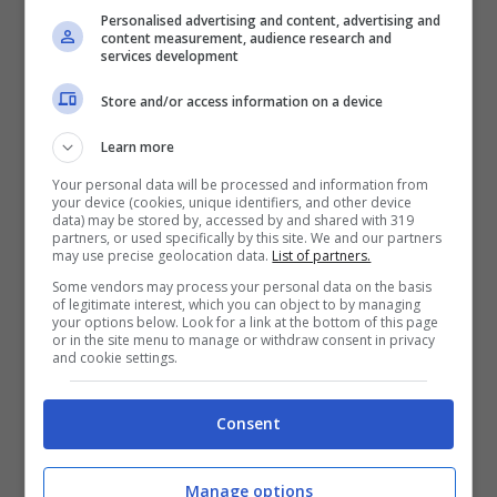
belle
Personalised advertising and content, advertising and
content measurement, audience research and
services development
Gli organizzatori lo sapevano benissimo.
Store and/or access information on a device
Invitare entrambi non è stata una scelta
Learn more
ingenua, ma una mossa “chirurgica”, se
Your personal data will be processed and information from
vogliamo. Mettere Sinner e Kyrgios nello
your device (cookies, unique identifiers, and other device
data) may be stored by, accessed by and shared with 319
stesso evento significa accendere
partners, or used specifically by this site. We and our partners
may use precise geolocation data.
List of partners.
immediatamente l’interesse globale,
Some vendors may process your personal data on the basis
trasformando un’esibizione in un
of legitimate interest, which you can object to by managing
your options below. Look for a link at the bottom of this page
appuntamento imperdibile. Il montepremi
or in the site menu to manage or withdraw consent in privacy
and cookie settings.
milionario passa quasi in secondo piano: qui si
gioca soprattutto sull’orgoglio, sul concetto di
Consent
resa dei conti
.
Manage options