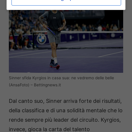
Sinner sfida Kyrgios in casa sua: ne vedremo delle belle
(AnsaFoto) – Bettingnews.it
Dal canto suo, Sinner arriva forte dei risultati,
della classifica e di una solidità mentale che lo
rende sempre più leader del circuito. Kyrgios,
invece, gioca la carta del talento