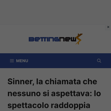
Vai
al
contenuto
MENU
Sinner, la chiamata che
nessuno si aspettava: lo
spettacolo raddoppia