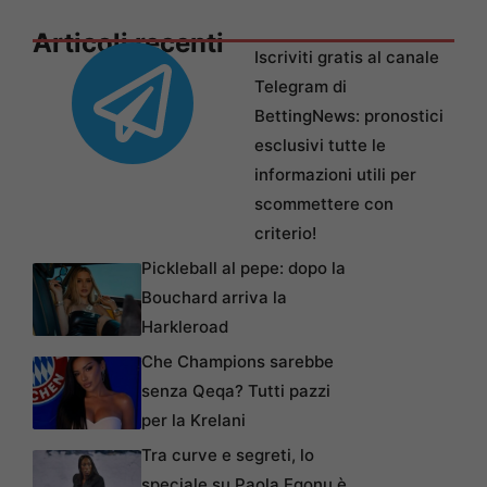
Articoli recenti
Iscriviti gratis al canale
Telegram di
BettingNews: pronostici
esclusivi tutte le
informazioni utili per
scommettere con
criterio!
Pickleball al pepe: dopo la
Bouchard arriva la
Harkleroad
Che Champions sarebbe
senza Qeqa? Tutti pazzi
per la Krelani
Tra curve e segreti, lo
speciale su Paola Egonu è