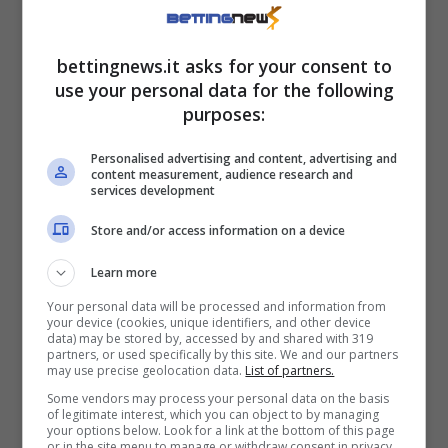
Anche Sinner nel torneo
bettingnews.it asks for your consent to
più pazzo dell’anno?
use your personal data for the following
purposes:
Il direttore del torneo,
Craig Tiley
, ha difatti
Personalised advertising and content, advertising and
svelato un clamoroso retroscena durante il
content measurement, audience research and
services development
podcast
The Tennis
: “Abbiamo ricevuto una
chiamata
da Sinner – ha rivelato –
ma anche
Store and/or access information on a device
da Venus Williams
e altri professionisti
Learn more
entusiasti e impazienti di iscriversi”.
Your personal data will be processed and information from
your device (cookies, unique identifiers, and other device
data) may be stored by, accessed by and shared with 319
partners, or used specifically by this site. We and our partners
may use precise geolocation data.
List of partners.
Some vendors may process your personal data on the basis
of legitimate interest, which you can object to by managing
your options below. Look for a link at the bottom of this page
or in the site menu to manage or withdraw consent in privacy