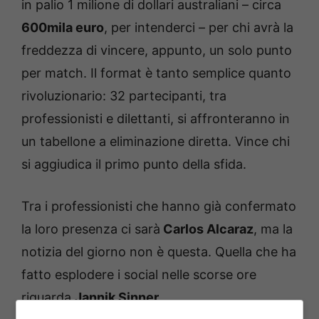
in palio 1 milione di dollari australiani – circa
600mila euro
, per intenderci – per chi avrà la
freddezza di vincere, appunto, un solo punto
per match. Il format è tanto semplice quanto
rivoluzionario: 32 partecipanti, tra
professionisti e dilettanti, si affronteranno in
un tabellone a eliminazione diretta. Vince chi
si aggiudica il primo punto della sfida.
Tra i professionisti che hanno già confermato
la loro presenza ci sarà
Carlos Alcaraz
, ma la
notizia del giorno non è questa. Quella che ha
fatto esplodere i social nelle scorse ore
riguarda
Jannik Sinner
.