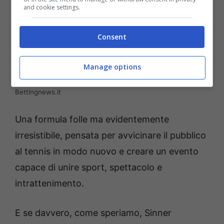
and cookie settings.
Consent
Manage options
Anche Sinner nel torneo più pazzo dell’anno? (AnsaFoto) –
Bettingnews.it
Una formula folle ma evidentemente
irresistibile, pensata per avvicinare il pubblico
al tennis in modo nuovo e creare un evento
capace di unire sport, spettacolo e
intrattenimento.
E se davvero, come speriamo, Sinner