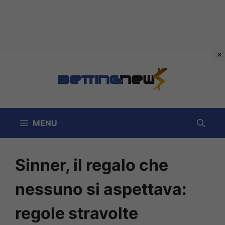
Vai
al
contenuto
MENU
Sinner, il regalo che
nessuno si aspettava:
regole stravolte