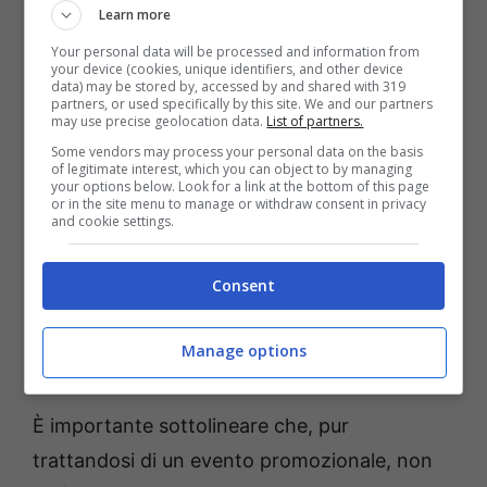
quali bisognerà attendere il 18 gennaio.
Learn more
Your personal data will be processed and information from
your device (cookies, unique identifiers, and other device
data) may be stored by, accessed by and shared with 319
partners, or used specifically by this site. We and our partners
may use precise geolocation data.
List of partners.
Some vendors may process your personal data on the basis
of legitimate interest, which you can object to by managing
your options below. Look for a link at the bottom of this page
or in the site menu to manage or withdraw consent in privacy
and cookie settings.
Consent
Sinner e Alcaraz, il 2026 inizia a porte aperte (AnsaFoto) –
Manage options
Bettingnews.it
È importante sottolineare che, pur
trattandosi di un evento promozionale, non