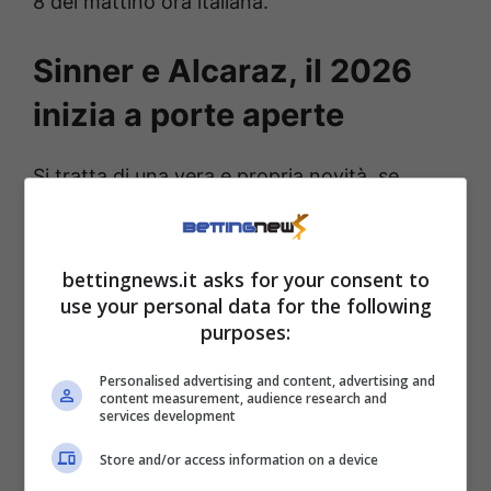
8 del mattino ora italiana.
Sinner e Alcaraz, il 2026
inizia a porte aperte
Si tratta di una vera e propria novità, se
guardiamo al passato, perché gli appassionati
di tennis che di solito si affidano a pay tv o
bettingnews.it asks for your consent to
servizi in abbonamento raramente possono
use your personal data for the following
guardare un confronto di questo livello senza
purposes:
costi aggiuntivi. Per molti, questo incontro
Personalised advertising and content, advertising and
rappresenta dunque il
primo grande banco di
content measurement, audience research and
services development
prova della stagione 2026
, una sorta di
anticipo degli Australian Open, quasi, per i
Store and/or access information on a device