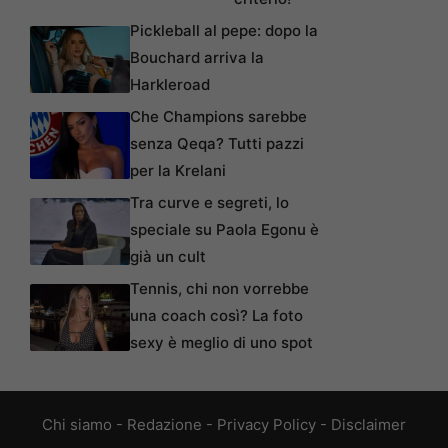
Pickleball al pepe: dopo la
Bouchard arriva la
Harkleroad
Che Champions sarebbe
senza Qeqa? Tutti pazzi
per la Krelani
Tra curve e segreti, lo
speciale su Paola Egonu è
già un cult
Tennis, chi non vorrebbe
una coach così? La foto
sexy è meglio di uno spot
Chi siamo
-
Redazione
-
Privacy Policy
-
Disclaimer