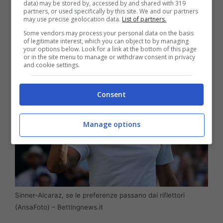
data) may be stored by, accessed by and shared with 319
per Alcaraz. Jannik gioca con un profilo più
partners, or used specifically by this site. We and our partners
may use precise geolocation data.
List of partners.
sobrio,
meno orientato alla
Some vendors may process your personal data on the basis
spettacolarizzazione del personaggio
.
of legitimate interest, which you can object to by managing
your options below. Look for a link at the bottom of this page
or in the site menu to manage or withdraw consent in privacy
and cookie settings.
Consent
Manage options
Sinner-Alcaraz, se le preferenze passano dai riflettori
(AnsaFoto) – Bettingnews.it