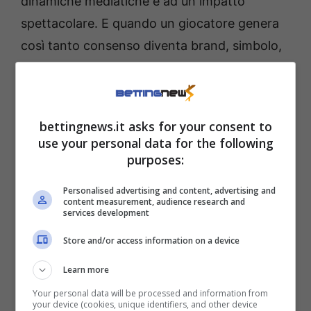
dinamiche mediatiche e ad un impatto
spettacolare. E quando un giocatore genera
così tanto consenso diventa brand, simbolo,
fenomeno culturale. In questo senso, dunque,
il plebiscito per il numero 1 non sorprende.
bettingnews.it asks for your consent to
Sinner-Alcaraz, se le
use your personal data for the following
preferenze passano dai
purposes:
riflettori
Personalised advertising and content, advertising and
content measurement, audience research and
services development
Va da sé, in ogni caso, che molti giovani
Store and/or access information on a device
giocatori rispettino profondamente Sinner,
Learn more
anche se non sempre esplicitano la cosa nello
Your personal data will be processed and information from
stesso modo con cui esprimono ammirazione
your device (cookies, unique identifiers, and other device