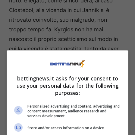
noto: è legato, come si ricorderà, al caso
Clostebol, alla vicenda in cui Jannik si è
ritrovato coinvolto, suo malgrado, non
troppo tempo fa. Kyrgios non ha mai
nascosto il proprio scetticismo sul modo in
cui la vicenda è stata gestita, tanto da aver
più volte definito la situazione “poco chiara” e
da criticare quello che, ai suoi occhi, sarebbe
stato un
trattamento fin troppo indulgente
bettingnews.it asks for your consent to
use your personal data for the following
nei confronti del numero 1 italiano.
purposes:
Se Kyrgios usa Alcaraz per
Personalised advertising and content, advertising and
content measurement, audience research and
pungere Sinner
services development
Store and/or access information on a device