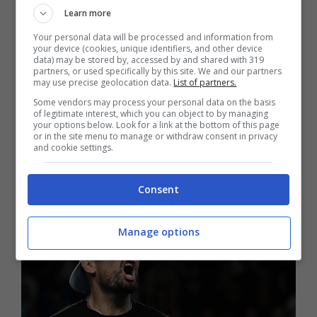
Da allora, ogni occasione è diventata buona
Learn more
per lanciare frecciate ai danni dell’azzurro, più
Your personal data will be processed and information from
o meno esplicite. Un atteggiamento che ha
your device (cookies, unique identifiers, and other device
data) may be stored by, accessed by and shared with 319
alimentato l’idea di una rivalità sbilanciata: da
partners, or used specifically by this site. We and our partners
may use precise geolocation data.
List of partners.
una parte Kyrgios, sempre pronto a
Some vendors may process your personal data on the basis
commentare; dall’altra Sinner, molto più
of legitimate interest, which you can object to by managing
your options below. Look for a link at the bottom of this page
silenzioso e concentrato sul campo,
or in the site menu to manage or withdraw consent in privacy
and cookie settings.
bravissimo a lasciar correre.
Consent
Manage options