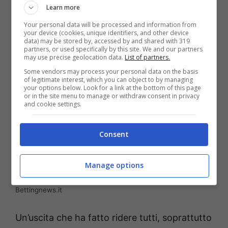
Learn more
persona!
“.
Your personal data will be processed and information from
your device (cookies, unique identifiers, and other device
data) may be stored by, accessed by and shared with 319
partners, or used specifically by this site. We and our partners
may use precise geolocation data.
List of partners.
Some vendors may process your personal data on the basis
of legitimate interest, which you can object to by managing
your options below. Look for a link at the bottom of this page
or in the site menu to manage or withdraw consent in privacy
and cookie settings.
Consent
Manage options
Fiorello, Sinner e quella telefonata da ricordare (AnsaFoto) –
Bettingnews.it
Un’uscita che ha fatto ridere tutti, soprattutto