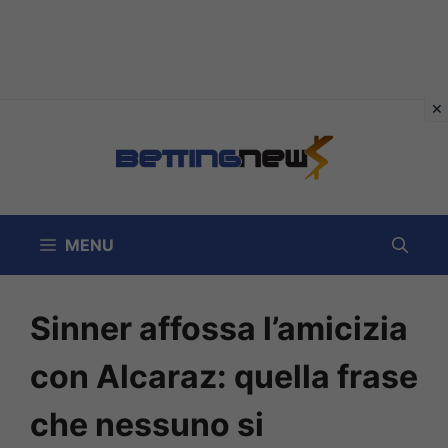
Vai
al
contenuto
MENU
Sinner affossa l’amicizia
con Alcaraz: quella frase
che nessuno si