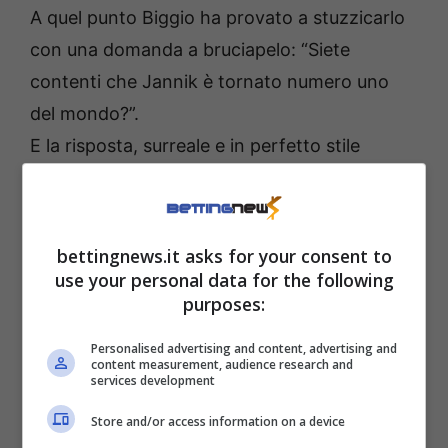
A quel punto Biggio ha provato a stuzzicarlo
con una domanda a bruciapelo: “Siete
contenti che Jannik è tornato numero uno
del mondo?”.
E la risposta, surreale e in perfetto stile
fiorelliano, non ha tardato ad arrivare.
Fiorello, Sinner e quella
bettingnews.it asks for your consent to
telefonata da ricordare
use your personal data for the following
purposes:
“Ma quando? Non lo sapevamo! In realtà
Personalised advertising and content, advertising and
content measurement, audience research and
siamo un po’ tristi… se mio fratello è il numero
services development
1,
vuol dire che Alcaraz è il numero 2. E
Store and/or access information on a device
soffre… non è bello vedere soffrire una