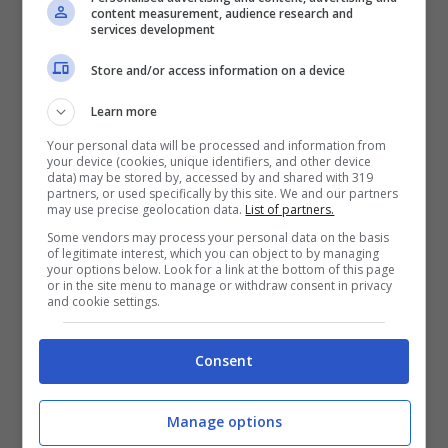
content measurement, audience research and
Il clima è disteso, ma dietro il sorriso di
services development
Tsitsipas si nasconde la consapevolezza che
Store and/or access information on a device
domani lo attende un avversario in stato di
Learn more
grazia. Ed è proprio per questo,
Your personal data will be processed and information from
probabilmente, che era interessato a un’
arma
your device (cookies, unique identifiers, and other device
data) may be stored by, accessed by and shared with 319
speciale
, ad uno strumento “miracoloso” che
partners, or used specifically by this site. We and our partners
may use precise geolocation data.
List of partners.
gli permettesse di tenere testa al numero 2.
Some vendors may process your personal data on the basis
of legitimate interest, which you can object to by managing
your options below. Look for a link at the bottom of this page
or in the site menu to manage or withdraw consent in privacy
Stefanos Tsitsipas has his eyes
and cookie settings.
set on a new racquet😅🤣
Consent
#RiyadhSeason
#SixKingsSlam
Manage options