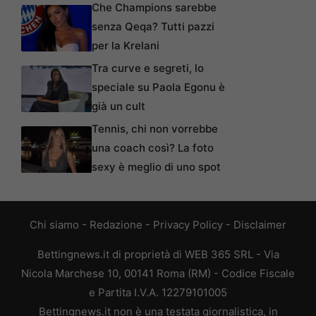
Che Champions sarebbe
senza Qeqa? Tutti pazzi
per la Krelani
Tra curve e segreti, lo
speciale su Paola Egonu è
già un cult
Tennis, chi non vorrebbe
una coach così? La foto
sexy è meglio di uno spot
Chi siamo
-
Redazione
-
Privacy Policy
-
Disclaimer
Bettingnews.it di proprietà di WEB 365 SRL - Via
Nicola Marchese 10, 00141 Roma (RM) - Codice Fiscale
e Partita I.V.A. 12279101005
Bettingnews.it non è una testata giornalistica, in