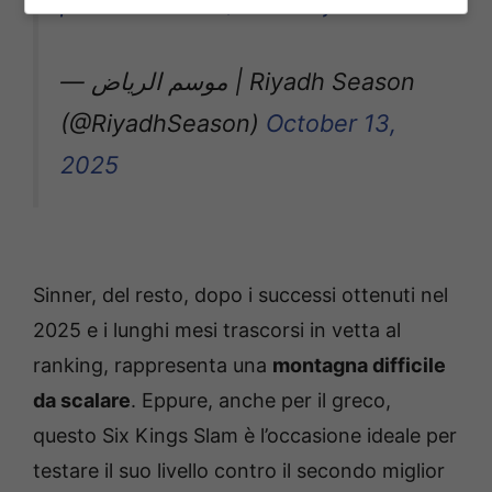
pic.twitter.com/KfbeGOjFrT
— موسم الرياض | Riyadh Season
(@RiyadhSeason)
October 13,
2025
Sinner, del resto, dopo i successi ottenuti nel
2025 e i lunghi mesi trascorsi in vetta al
ranking, rappresenta una
montagna difficile
da scalare
. Eppure, anche per il greco,
questo Six Kings Slam è l’occasione ideale per
testare il suo livello contro il secondo miglior