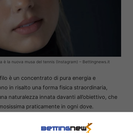
ea è la nuova musa del tennis (Instagram) – Bettingnews.it
ofilo è un concentrato di pura energia e
ono in risalto una forma fisica straordinaria,
na naturalezza innata davanti all’obiettivo, che
mosissima praticamente in ogni dove.
angolazioni, giocando con luci e ombre che