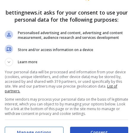
ghi capelli biondi. Che sia ritratta in un
 verso la camera, o in pose più spontanee,
bettingnews.it asks for your consent to use your
personal data for the following purposes:
sempre la stessa: ci troviamo davanti a una star
ttori. Il contrasto tra la grinta che mette in ogni
Personalised advertising and content, advertising and content
measurement, audience research and services development
uesti scatti è la chiave del suo successo
Store and/or access information on a device
Learn more
è illegale
Your personal data will be processed and information from your device
(cookies, unique identifiers, and other device data) may be stored by,
accessed by and shared with 319 partners, or used specifically by this
n cui sfoggia un kit sportivo davvero molto
site. We and our partners may use precise geolocation data.
List of
partners.
e fiamme, con tifosi che arrivano da ogni angolo
Some vendors may process your personal data on the basis of legitimate
.
interest, which you can object to by managing your options below. Look
for a link at the bottom of this page or in the site menu to manage or
withdraw consent in privacy and cookie settings.
Manage options
Consent