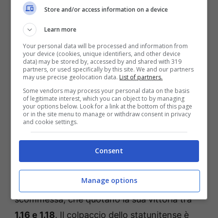
Store and/or access information on a device
Davidovich Fokina, Jordan Thompson e
Learn more
Karen Khachanov.
Your personal data will be processed and information from
your device (cookies, unique identifiers, and other device
Per quanto riguarda i precedenti, il classe
data) may be stored by, accessed by and shared with 319
partners, or used specifically by this site. We and our partners
2003 murciano si è aggiudicato gli unici due
may use precise geolocation data.
List of partners.
testa a testa andati in scena finora
Some vendors may process your personal data on the basis
of legitimate interest, which you can object to by managing
imponendosi al Masters 1000 di Miami nel
your options below. Look for a link at the bottom of this page
or in the site menu to manage or withdraw consent in privacy
2023 e alla Laver Cup dello scorso anno. Sarà
and cookie settings.
la prima partita tra i due sull’erba, e tutto
Consent
lascia presagire che Carlos possa accadere
alla terza finale consecutiva a Londra. Ne
Manage options
sono convinte anche le principali agenzie di
scommessa, che quotano la sua vittoria tra
1.16 e 1.18
. Il colpaccio dello statunitense è