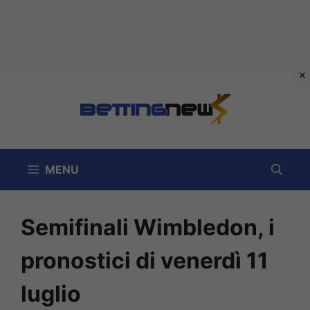
Vai
al
contenuto
MENU
Semifinali Wimbledon, i
pronostici di venerdì 11
luglio