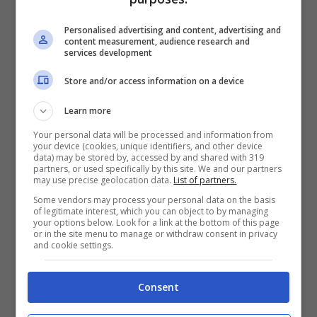
fatto pensare male anche a qualcuno.
Personalised advertising and content, advertising and
content measurement, audience research and
services development
Store and/or access information on a device
Si sono immediatamente scatenate le
Learn more
polemiche, tant’è che tutti i bookmaker in
Your personal data will be processed and information from
questione hanno deciso di prendere una
your device (cookies, unique identifiers, and other device
data) may be stored by, accessed by and shared with 319
decisione incredibile. Adesso, la partita che
partners, or used specifically by this site. We and our partners
may use precise geolocation data.
List of partners.
mette in palio davvero un pezzo di Serie B –
Some vendors may process your personal data on the basis
la capolista è impegnata in uno scontro
of legitimate interest, which you can object to by managing
your options below. Look for a link at the bottom of this page
diretto contro l’Avellino, e parliamo del
or in the site menu to manage or withdraw consent in privacy
and cookie settings.
Benevento, quindi altro match abbastanza
difficile sulla carta – non compare più in
Consent
nessun palinsesto. Quindi sulla stessa,