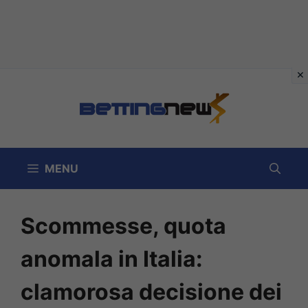
Vai
al
contenuto
MENU
Scommesse, quota
anomala in Italia:
clamorosa decisione dei