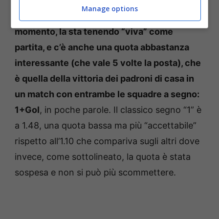
ovviamente, non si può scommettere in
Manage options
nessun modo. S
olamente Bet365, al
momento, la sta tenendo “viva” come
partita, e c’è anche una quota abbastanza
interessante (che vale 5 volte la posta), che
è quella della vittoria dei padroni di casa in
un match con entrambe le squadre a segno:
1+Gol
, in poche parole. Il classico segno “1” è
a 1.48, una quota bassa ma più “accettabile”
rispetto all’1.10 che compariva sugli altri dove
invece, come sottolineato, la quota è stata
sospesa e non si può più scommettere.