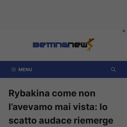
Vai
al
contenuto
MENU
Rybakina come non
l’avevamo mai vista: lo
scatto audace riemerge