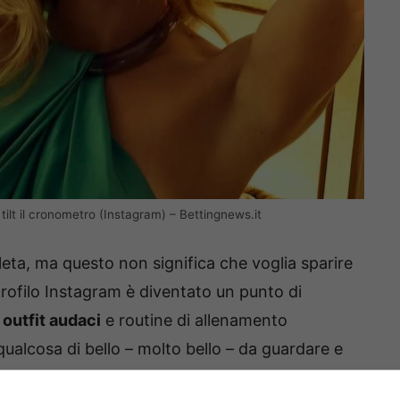
tilt il cronometro (Instagram) – Bettingnews.it
leta, ma questo non significa che voglia sparire
 profilo Instagram è diventato un punto di
a
outfit audaci
e routine di allenamento
ualcosa di bello – molto bello – da guardare e