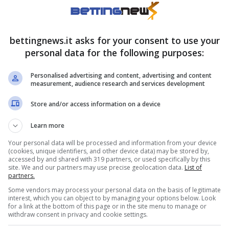
ia nell’ultimo reel, per esempio, che non è solo
ocabile di una donna che è consapevole del
bettingnews.it asks for your consent to use your
blema a mettere in mostra le proprie curve con
personal data for the following purposes:
 dettagli.
Personalised advertising and content, advertising and content
measurement, audience research and services development
ut che scotta
Store and/or access information on a device
Learn more
a a stella digitale è avvenuto con una
ttamente che il suo pubblico non cerca solo
Your personal data will be processed and information from your device
(cookies, unique identifiers, and other device data) may be stored by,
ipe del suo quotidiano glam, e lei non delude
accessed by and shared with 319 partners, or used specifically by this
site. We and our partners may use precise geolocation data.
List of
partners.
Some vendors may process your personal data on the basis of legitimate
interest, which you can object to by managing your options below. Look
for a link at the bottom of this page or in the site menu to manage or
withdraw consent in privacy and cookie settings.