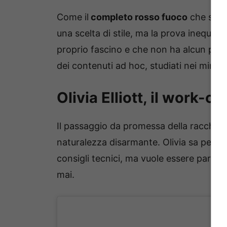
Come il
completo rosso fuoco
che sfogg
una scelta di stile, ma la prova inequiv
proprio fascino e che non ha alcun pro
dei contenuti ad hoc, studiati nei minimi
Olivia Elliott, il work-o
Il passaggio da promessa della racchett
naturalezza disarmante. Olivia sa perfe
consigli tecnici, ma vuole essere partec
mai.