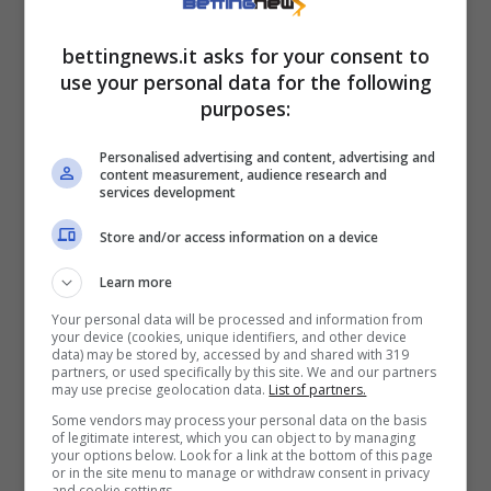
Amburgo): numeri che suggerirebbero ad un
confronto a senso unico, così come il parere
bettingnews.it asks for your consent to
dei bookmakers che danno Carlitos
use your personal data for the following
purposes:
ampiamente favorito (e Lorenzo
praticamente spacciato).
Personalised advertising and content, advertising and
content measurement, audience research and
services development
Store and/or access information on a device
Learn more
Your personal data will be processed and information from
your device (cookies, unique identifiers, and other device
data) may be stored by, accessed by and shared with 319
partners, or used specifically by this site. We and our partners
may use precise geolocation data.
List of partners.
Some vendors may process your personal data on the basis
of legitimate interest, which you can object to by managing
your options below. Look for a link at the bottom of this page
or in the site menu to manage or withdraw consent in privacy
and cookie settings.