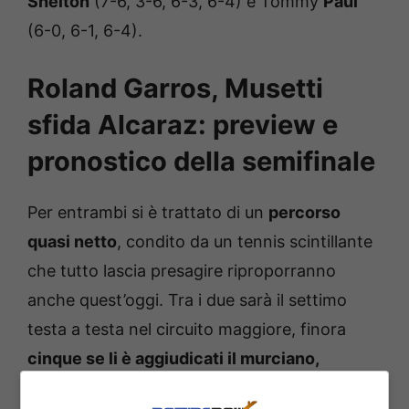
Shelton
(7-6, 3-6, 6-3, 6-4) e Tommy
Paul
(6-0, 6-1, 6-4).
Roland Garros, Musetti
sfida Alcaraz: preview e
pronostico della semifinale
Per entrambi si è trattato di un
percorso
quasi netto
, condito da un tennis scintillante
che tutto lascia presagire riproporranno
anche quest’oggi. Tra i due sarà il settimo
testa a testa nel circuito maggiore, finora
cinque se li è aggiudicati il murciano,
soltanto uno l’azzurro
(in finale all’Atp 500 di