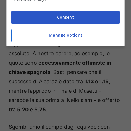
Roland Garros, Musetti sfida Alcaraz: preview e pronostico
della semifinale (Foto Ansa) – Bettingnews
Consent
Ma se i numeri sono importanti, i pronostici
spesso sono fatti per essere ribaltati e non
Manage options
rappresentano una garanzia in senso
assoluto. A nostro parere, ad esempio, le
quote sono
eccessivamente ottimiste in
chiave spagnola
. Basti pensare che il
successo di Alcaraz è dato tra
1.13 e 1.15
,
mentre l’approdo in finale di Musetti –
sarebbe la sua prima a livello slam – è offerto
tra
5.20 e 5.75
.
Sgombriamo il campo dagli equivoci: con