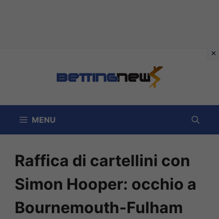
Vai
al
contenuto
MENU
Raffica di cartellini con
Simon Hooper: occhio a
Bournemouth-Fulham