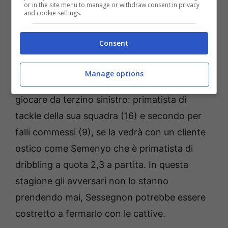
nome forte è sempre quello di
Lukic
, già a
or in the site menu to manage or withdraw consent in privacy
and cookie settings.
quota 4 gialli su sei partite. Con un arbitro del
genere il suo nome appare forse fin troppo
Consent
scontato.
Manage options
L’alternativa è
Sessegnon
, che dovrebbe
giocare da terzino sinistro: primatista di
tackle della sua squadra (16) e secondo per
falli commessi (9), se la vedrà con un cliente
ostico come Semenyo che è primatista di
dribbling a quota 2,3 a partita. In questa
stagione gli avversari non lo stanno
prendendo mai, Sessegnon potrebbe essere
costretto a fermarlo con le cattive.