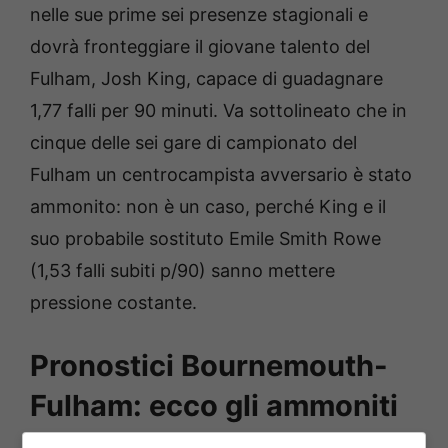
nelle sue prime sei presenze stagionali e
dovrà fronteggiare il giovane talento del
Fulham, Josh King, capace di guadagnare
1,77 falli per 90 minuti. Va sottolineato che in
cinque delle sei gare di campionato del
Fulham un centrocampista avversario è stato
ammonito: non è un caso, perché King e il
suo probabile sostituto Emile Smith Rowe
(1,53 falli subiti p/90) sanno mettere
pressione costante.
Pronostici Bournemouth-
Fulham: ecco gli ammoniti