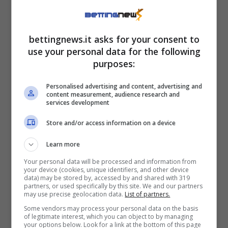
Per lo stesso motivo merita attenzione anche
Ryan Christie
, compagno di Adams. Tornato
bettingnews.it asks for your consent to
titolare contro il Leeds dopo un lungo stop, lo
use your personal data for the following
scozzese è un altro candidato forte. I numeri
purposes:
sono eloquenti: 2,61 falli commessi p/90
Personalised advertising and content, advertising and
quest’anno, media di 1,82 falli p/90 nella
content measurement, audience research and
services development
scorsa stagione, chiusa con ben 9 cartellini
gialli (0,38 p/90). Inoltre, Christie è stato
Store and/or access information on a device
ammonito in entrambi i precedenti contro il
Learn more
Fulham lo scorso campionato.
Your personal data will be processed and information from
your device (cookies, unique identifiers, and other device
data) may be stored by, accessed by and shared with 319
Una combinazione di fattori che, con Hooper
partners, or used specifically by this site. We and our partners
may use precise geolocation data.
List of partners.
al comando, rende la giocata sui cartellini
Some vendors may process your personal data on the basis
un’opzione quasi obbligata. E nel Fulham? Il
of legitimate interest, which you can object to by managing
your options below. Look for a link at the bottom of this page