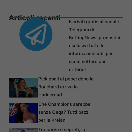
Articoli recenti
Iscriviti gratis al canale
Telegram di
BettingNews: pronostici
esclusivi tutte le
informazioni utili per
scommettere con
criterio!
Pickleball al pepe: dopo la
Bouchard arriva la
Harkleroad
Che Champions sarebbe
senza Qeqa? Tutti pazzi
per la Krelani
Tra curve e segreti, lo