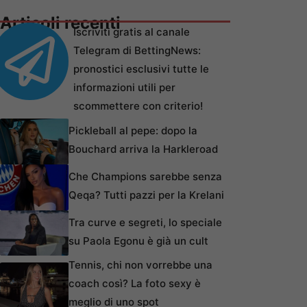
Articoli recenti
Iscriviti gratis al canale
Telegram di BettingNews:
pronostici esclusivi tutte le
informazioni utili per
scommettere con criterio!
Pickleball al pepe: dopo la
Bouchard arriva la Harkleroad
Che Champions sarebbe senza
Qeqa? Tutti pazzi per la Krelani
Tra curve e segreti, lo speciale
su Paola Egonu è già un cult
Tennis, chi non vorrebbe una
coach così? La foto sexy è
meglio di uno spot