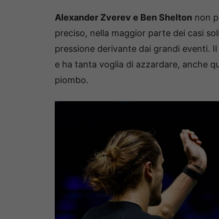
Alexander Zverev e Ben Shelton
non po
preciso, nella maggior parte dei casi so
pressione derivante dai grandi eventi. 
e ha tanta voglia di azzardare, anche q
piombo.