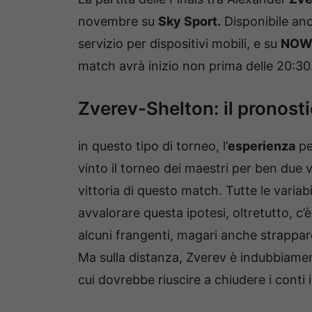
novembre su
Sky Sport.
Disponibile anc
servizio per dispositivi mobili, e su
NO
match avrà inizio non prima delle 20:30
Zverev-Shelton: il pronost
in questo tipo di torneo, l’
esperienza
pe
vinto il torneo dei maestri per ben due vo
vittoria di questo match. Tutte le varia
avvalorare questa ipotesi, oltretutto, c
alcuni frangenti, magari anche strappar
Ma sulla distanza, Zverev è indubbiament
cui dovrebbe riuscire a chiudere i conti 