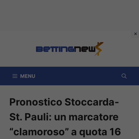
Vai
al
contenuto
MENU
Pronostico Stoccarda-
St. Pauli: un marcatore
“clamoroso” a quota 16