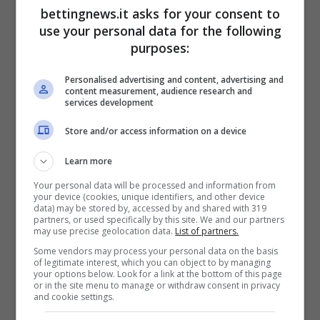
bettingnews.it asks for your consent to
con una certa continuità la porta avversaria.
use your personal data for the following
Reduce da una stagione nella quale ha
purposes:
collezionato
ben cinque gol
tra le file
Personalised advertising and content, advertising and
dell’
Arminia Bielefeld
, che ha contribuito a
content measurement, audience research and
services development
trascinare in finale di Coppa, il
tedesco
classe 2002
ha mantenuto una media di un
Store and/or access information on a device
gol ogni otto gare.
Learn more
Your personal data will be processed and information from
Il fatto che non sia più il tiratore scelto per i
your device (cookies, unique identifiers, and other device
data) may be stored by, accessed by and shared with 319
calci da fermo non deve ingannare: leggendo
partners, or used specifically by this site. We and our partners
may use precise geolocation data.
List of partners.
molto bene i vari spartiti tattici delle partite,
Some vendors may process your personal data on the basis
l’esterno cresciuto nelle giovanili dell’
Herta
of legitimate interest, which you can object to by managing
your options below. Look for a link at the bottom of this page
Berlino
ha trovato il
grosso dei gol
messi a
or in the site menu to manage or withdraw consent in privacy
and cookie settings.
referto su azione. Al cospetto di una difesa,