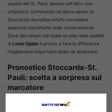
exploit del St. Pauli, ipotesi tutt’altro che
utopistica. Dominante nel gioco aereo, lo
Stoccarda dovrebbe infatti concedere
qualcosa soprattutto sulle corsia esterne.
Zona del campo nel quale un jolly dalle qualità
di
Louis Oppie
è pronto a fare la differenza
ritagliandosi importanti spazi da attaccare.
Pronostico Stoccarda-St.
Pauli: scelta a sorpresa sul
marcatore
Mancino naturale, Oppie tende ad accentrarsi
ogni volta che ne ha la possibilità trovando