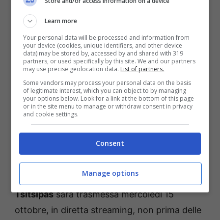
Store and/or access information on a device
Learn more
Your personal data will be processed and information from
your device (cookies, unique identifiers, and other device
data) may be stored by, accessed by and shared with 319
partners, or used specifically by this site. We and our partners
may use precise geolocation data.
List of partners.
Some vendors may process your personal data on the basis
of legitimate interest, which you can object to by managing
your options below. Look for a link at the bottom of this page
or in the site menu to manage or withdraw consent in privacy
and cookie settings.
Come vedere Sinner-Tsitsipas in diretta tv e in streaming
Consent
(AnsaFoto) – Bettingnews.it
Manage options
La partita tra
Jannik Sinner e Stefanos
Tsitsipas
sarà trasmessa mercoledì 15
ottobre, in diretta streaming, non prima delle