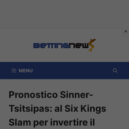
Vai
al
contenuto
MENU
Pronostico Sinner-
Tsitsipas: al Six Kings
Slam per invertire il