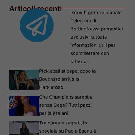
Articoli recenti
Iscriviti gratis al canale
Telegram di
BettingNews: pronostici
esclusivi tutte le
informazioni utili per
scommettere con
criterio!
Pickleball al pepe: dopo la
Bouchard arriva la
Harkleroad
Che Champions sarebbe
senza Qeqa? Tutti pazzi
per la Krelani
Tra curve e segreti, lo
speciale su Paola Egonu è