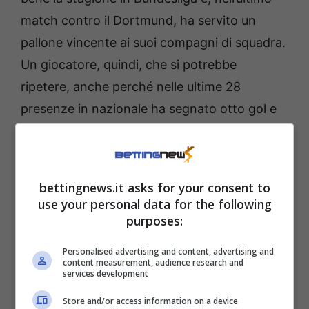
match contro il Dortmund, ha servito un
pallone vincente ai suoi compagni di squadra.
Un giocatore, quindi, che si potrebbe
ripetere, anche perché nelle ultime 28
presenze in nazionale ha segnato otto gol e
servito tre assist. Insomma, ha nei piedi
numeri importanti che in una partita del
genere, che come detto è abbastanza
bettingnews.it asks for your consent to
complicata, potrebbero fare la differenza. Il
use your personal data for the following
Lussemburgo ovviamente si affida a lui.
purposes:
Personalised advertising and content, advertising and
content measurement, audience research and
services development
Store and/or access information on a device