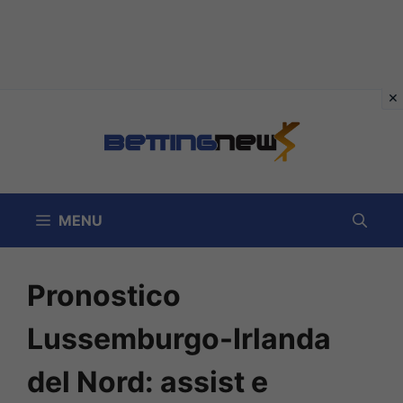
Vai
al
contenuto
MENU
Pronostico
Lussemburgo-Irlanda
del Nord: assist e