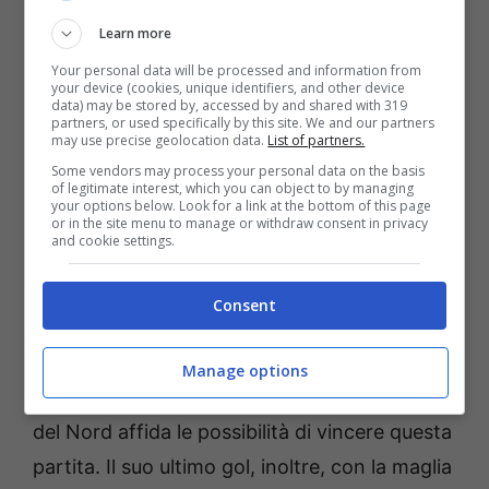
Learn more
Your personal data will be processed and information from
your device (cookies, unique identifiers, and other device
data) may be stored by, accessed by and shared with 319
partners, or used specifically by this site. We and our partners
may use precise geolocation data.
List of partners.
Some vendors may process your personal data on the basis
of legitimate interest, which you can object to by managing
your options below. Look for a link at the bottom of this page
Pronostici Lussemburgo-Irlanda del Nord: gli uomini decisivi
or in the site menu to manage or withdraw consent in privacy
(AnsaFoto) – Bettingnews.it
and cookie settings.
La chicca, però, arriva per quanto riguarda il
Consent
possibile marcatore in questo match. Quattro
gol in 19 presenze con la sua nazionale,
Manage options
Conor Bradley
è quell’uomo al quale l’Irlanda
del Nord affida le possibilità di vincere questa
partita. Il suo ultimo gol, inoltre, con la maglia