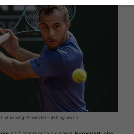
 in streaming (AnsaFoto) – Bettingnews.it
nner
sarà trasmessa sui canali
Eurosport
, che