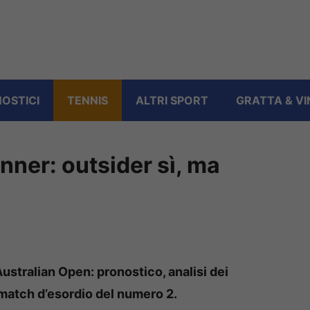
OSTICI
TENNIS
ALTRI SPORT
GRATTA & VI
ner: outsider sì, ma
ustralian Open: pronostico, analisi dei
l match d’esordio del numero 2.