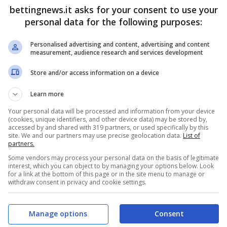
à il repertorio del primo avversario che gli è
bettingnews.it asks for your consent to use your
personal data for the following purposes:
Personalised advertising and content, advertising and content
er per due volte
, nel corso della sua carriera, ma
measurement, audience research and services development
mbi i match risalgono al 2021 e sono stati vinti
Store and/or access information on a device
bbastanza netti che rivelano che, già a quel
Learn more
e all’attuale numero 94 del ranking.
Your personal data will be processed and information from your device
(cookies, unique identifiers, and other device data) may be stored by,
er in diretta tv in chiaro e
accessed by and shared with 319 partners, or used specifically by this
site. We and our partners may use precise geolocation data.
List of
partners.
Some vendors may process your personal data on the basis of legitimate
interest, which you can object to by managing your options below. Look
for a link at the bottom of this page or in the site menu to manage or
withdraw consent in privacy and cookie settings.
Manage options
Consent