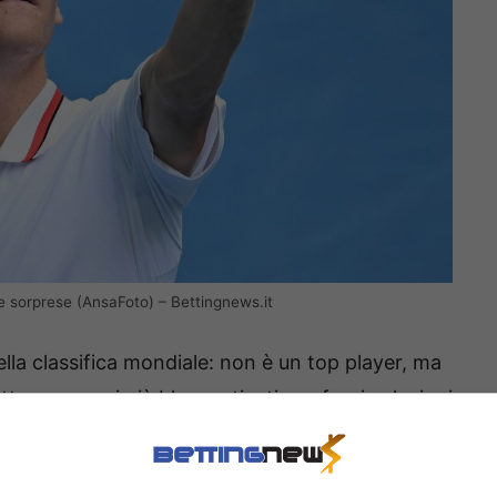
le sorprese (AnsaFoto) – Bettingnews.it
lla classifica mondiale: non è un top player, ma
 avversari più blasonati a tirare fuori soluzioni
co. Le sue smorzate, variazioni di ritmo e palle
ibri e impensierire gli avversari, per cui è da