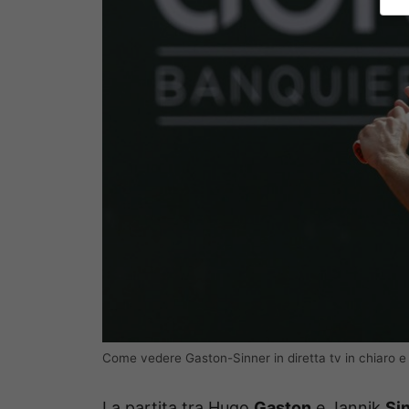
Come vedere Gaston-Sinner in diretta tv in chiaro e
La partita tra Hugo
Gaston
e Jannik
Si