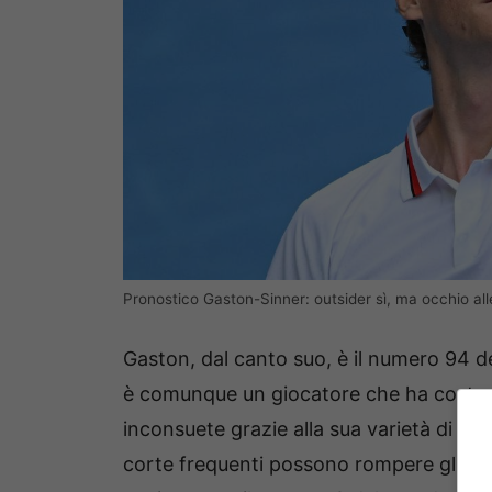
Pronostico Gaston-Sinner: outsider sì, ma occhio al
Gaston, dal canto suo, è il numero 94 de
è comunque un giocatore che ha costretto
inconsuete grazie alla sua varietà di gio
corte frequenti possono rompere gli equil