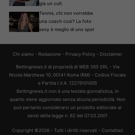
già un cult
Tennis, chi non vorrebbe
una coach così? La foto
sexy è meglio di uno spot
Chi siamo
-
Redazione
-
Privacy Policy
-
Disclaimer
Bettingnews.it di proprietà di WEB 365 SRL - Via
Nicola Marchese 10, 00141 Roma (RM) - Codice Fiscale
e Partita I.V.A. 12279101005
Bettingnews.it non è una testata giornalistica, in
quanto viene aggiornato senza alcuna periodicità. Non
può pertanto considerarsi un prodotto editoriale ai
sensi della legge n. 62 del 07.03.2001
Copyright ©2026 - Tutti i diritti riservati -
Contattaci