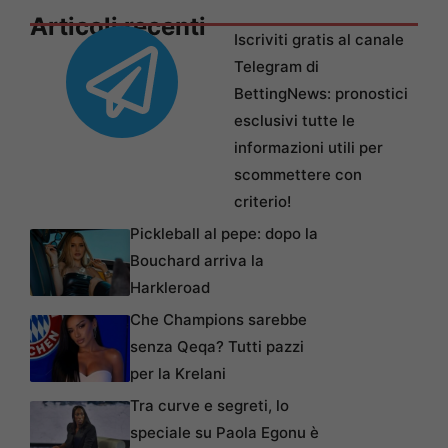
Articoli recenti
Iscriviti gratis al canale
Telegram di
BettingNews: pronostici
esclusivi tutte le
informazioni utili per
scommettere con
criterio!
Pickleball al pepe: dopo la
Bouchard arriva la
Harkleroad
Che Champions sarebbe
senza Qeqa? Tutti pazzi
per la Krelani
Tra curve e segreti, lo
speciale su Paola Egonu è