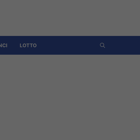
NCI
LOTTO