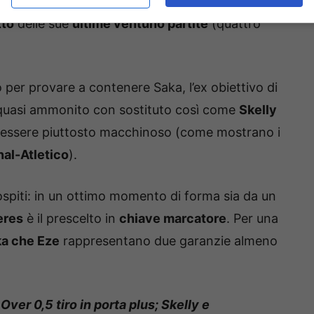
sso
Summerville
. Il jolly degli
Hammers
si è reso
tto
delle sue
ultime ventuno partite
(quattro
per provare a contenere Saka, l’ex obiettivo di
 quasi ammonito con sostituto così come
Skelly
d essere piuttosto macchinoso (come mostrano i
al-Atletico
).
ospiti: in un ottimo momento di forma sia da un
eres
è il prescelto in
chiave marcatore
. Per una
ka che Eze
rappresentano due garanzie almeno
er 0,5 tiro in porta plus; Skelly e