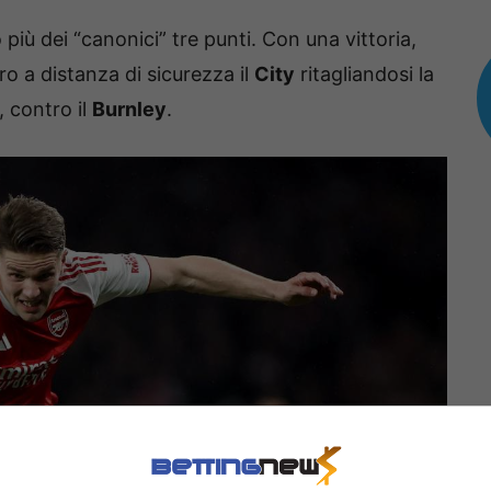
più dei “canonici” tre punti. Con una vittoria,
 a distanza di sicurezza il
City
ritagliandosi la
, contro il
Burnley
.