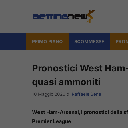
Vai
al
contenuto
PRIMO PIANO
SCOMMESSE
PRON
Pronostici West Ham-
quasi ammoniti
10 Maggio 2026
di
Raffaele Bene
West Ham-Arsenal, i pronostici della sfi
Premier League