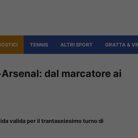
OSTICI
TENNIS
ALTRI SPORT
GRATTA & VI
Arsenal: dal marcatore ai
da valida per il trantaseiesimo turno di