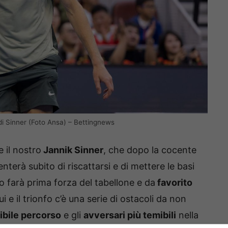
di Sinner (Foto Ansa) – Bettingnews
e il nostro
Jannik Sinner
, che dopo la cocente
terà subito di riscattarsi e di mettere le basi
o farà prima forza del tabellone e da
favorito
 e il trionfo c’è una serie di ostacoli da non
ibile percorso
e gli
avversari più temibili
nella