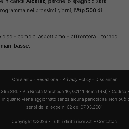
e in carica
Alcaraz
, perché lo spagnolo sarà
programma nei prossimi giorni, l’
Atp 500 di
 e se – come ci aspettiamo – affronterà il torneo
 mani basse
.
Chi siamo
-
Redazione
-
Privacy Policy
-
Disclaimer
B 365 SRL - Via Nicola Marchese 10, 00141 Roma (RM) - Codice Fi
a, in quanto viene aggiornato senza alcuna periodicità. Non può p
sensi della legge n. 62 del 07.03.2001
Copyright ©2026 - Tutti i diritti riservati -
Contattaci