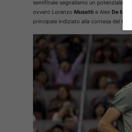
semifinale segnaliamo un potenziale incr
ovvero Lorenzo
Musetti
e Alex
De Mina
principale indiziato alla contesa del tit