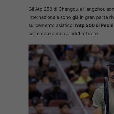
Gli Atp 250 di Chengdu e Hangzhou sono 
internazionale sono già in gran parte r
sul cemento asiatico: l’
Atp 500 di Pech
settembre a mercoledì 1 ottobre.