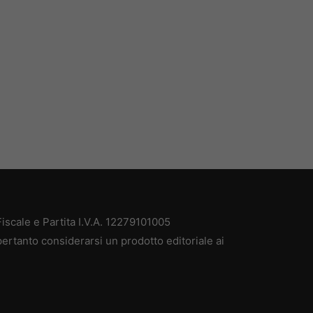
scale e Partita I.V.A. 12279101005
ertanto considerarsi un prodotto editoriale ai