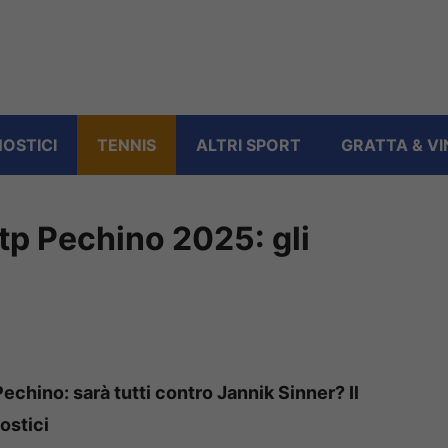
OSTICI
TENNIS
ALTRI SPORT
GRATTA & VI
tp Pechino 2025: gli
echino: sarà tutti contro Jannik Sinner? Il
ostici