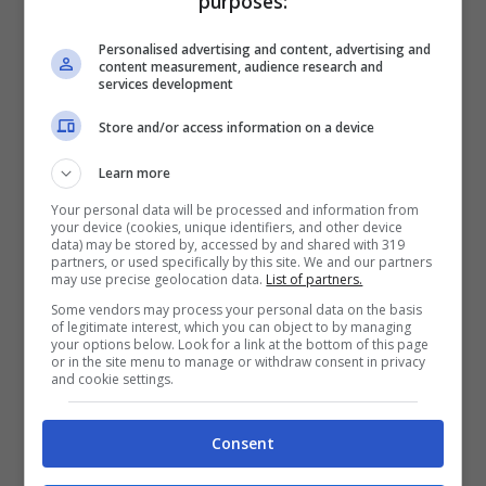
purposes:
Cinque punti in otto partite per il
Newport,
Personalised advertising and content, advertising and
una stagione che si preannuncia difficile. E
content measurement, audience research and
services development
adesso viene ospitato il Gillingham,, che di
match ne ha vinti cinque e ne ha pareggiati
Store and/or access information on a device
tre. Da 19 partite gli ospiti non perdono. Sarà
Learn more
così anche in questo sabato.
Your personal data will be processed and information from
your device (cookies, unique identifiers, and other device
data) may be stored by, accessed by and shared with 319
Sembra facile per il
Walsall
avere la meglio
partners, or used specifically by this site. We and our partners
may use precise geolocation data.
List of partners.
sul Tranmere, una formazione che è destinata
Some vendors may process your personal data on the basis
ad un campionato “anonimo” da parte destra
of legitimate interest, which you can object to by managing
your options below. Look for a link at the bottom of this page
della classifica. Dove si trova attualmente,
or in the site menu to manage or withdraw consent in privacy
and cookie settings.
d’altronde. Quindi in questo caso crediamo
che le cose possano finire in maniera molto
Consent
semplice, con un’affermazione dei padroni di