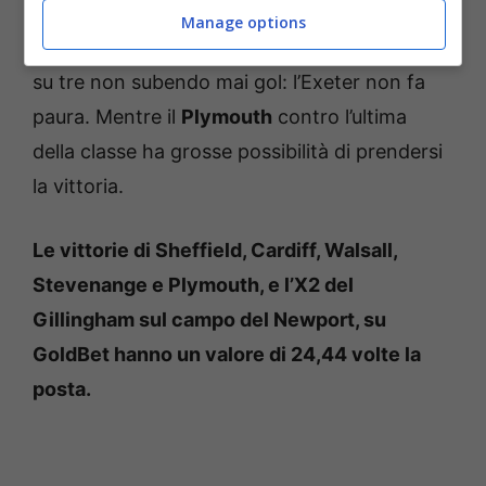
casa. Chiudiamo infine la multipla con lo
Manage options
Stevenange
che in casa ha vinto tre partite
su tre non subendo mai gol: l’Exeter non fa
paura. Mentre il
Plymouth
contro l’ultima
della classe ha grosse possibilità di prendersi
la vittoria.
Le vittorie di Sheffield, Cardiff, Walsall,
Stevenange e Plymouth, e l’X2 del
Gillingham sul campo del Newport, su
GoldBet hanno un valore di 24,44 volte la
posta.