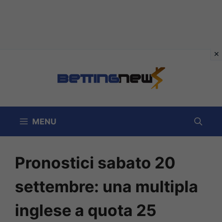
Vai
al
contenuto
MENU
Pronostici sabato 20
settembre: una multipla
inglese a quota 25