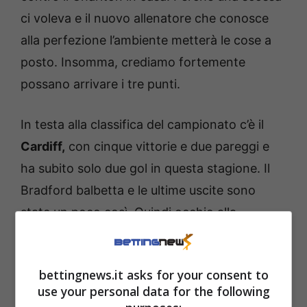
ci voleva e il nuovo allenatore che conosce
alla perfezione l’ambiente metterà le cose a
posto. Insomma, crediamo fortemente
possano arrivare i tre punti.
In testa alla classifica del campionato c’è il
Cardiff,
con cinque vittorie e due pareggi e
ha subito solo due gol in questa stagione. Il
Bradford balbetta e le ultime uscite sono
state un poco così. Quindi occhio alla
possibilità di un’altra affermazione di quella
squadra che si è avviata in maniera
bettingnews.it asks for your consent to
clamorosa.
use your personal data for the following