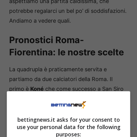
aspettiamo una partita caldissima, che
potrebbe regalarci un bel po’ di soddisfazioni.
Andiamo a vedere quali.
Pronostici Roma-
Fiorentina: le nostre scelte
La quadrupla è praticamente servita e
partiamo da due calciatori della Roma. Il
primo è
Koné
che come successo a San Siro
verrà schierato in mezzo al campo con
compiti molto difensivi. Ma non solo, ovvio,
ha pure la possibilità di andare ad attaccare
bettingnews.it asks for your consent to
use your personal data for the following
l’area di rigore avversaria ma il primo pensiero
purposes: