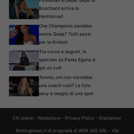
Pickleball al pepe: dopo la
Bouchard arriva la
Harkleroad
Che Champions sarebbe
senza Qeqa? Tutti pazzi
per la Krelani
Tra curve e segreti, lo
speciale su Paola Egonu è
già un cult
Tennis, chi non vorrebbe
una coach così? La foto
sexy è meglio di uno spot
Chi siamo
-
Redazione
-
Privacy Policy
-
Disclaimer
Bettingnews.it di proprietà di WEB 365 SRL - Via