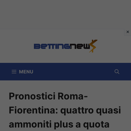
Vai
al
contenuto
MENU
Pronostici Roma-
Fiorentina: quattro quasi
ammoniti plus a quota