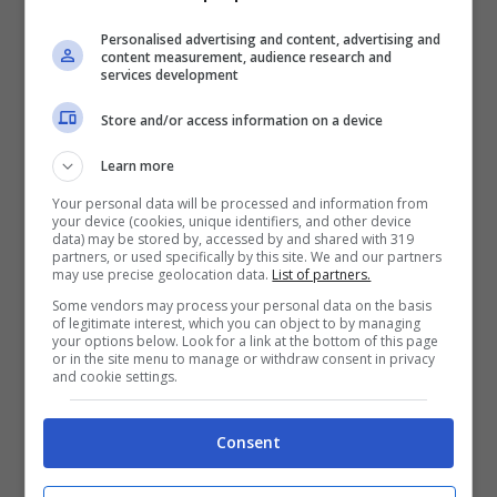
è fare da schermo davanti alla difesa. Un
giallo, o almeno due falli, sono all’ordine del
Personalised advertising and content, advertising and
content measurement, audience research and
giorno. Così come ce li aspettiamo da
services development
Mancini
, che se la dovrà vedere con Moise
Store and/or access information on a device
Kean tornato in Spagna e che domenica
Learn more
pomeriggio sarà titolare.
Your personal data will be processed and information from
your device (cookies, unique identifiers, and other device
data) may be stored by, accessed by and shared with 319
In casa Viola, occhio a
Fagioli
, che sulle sue
partners, or used specifically by this site. We and our partners
may use precise geolocation data.
List of partners.
zolle se la dovrebbe vedere con Soulé. Il
Some vendors may process your personal data on the basis
centrocampista è uno che ti permette di
of legitimate interest, which you can object to by managing
your options below. Look for a link at the bottom of this page
giocare, è vero, ma quando c’è da difendere
or in the site menu to manage or withdraw consent in privacy
and cookie settings.
usa anche e soprattutto le mani per atterrare
il diretto avversario. Immaginiamo già una
Consent
trattenuta, onestamente. E magari ci
potrebbe pure scappare il giallo. Chiudiamo il