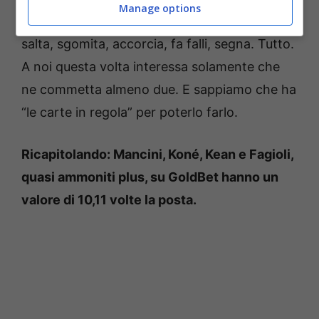
Manage options
quadro con
Kean,
appunto. L’attaccante
salta, sgomita, accorcia, fa falli, segna. Tutto.
A noi questa volta interessa solamente che
ne commetta almeno due. E sappiamo che ha
“le carte in regola” per poterlo farlo.
Ricapitolando: Mancini, Koné, Kean e Fagioli,
quasi ammoniti plus, su GoldBet hanno un
valore di 10,11 volte la posta.