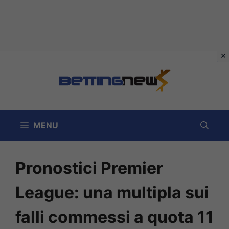
Vai
al
contenuto
MENU
Pronostici Premier
League: una multipla sui
falli commessi a quota 11