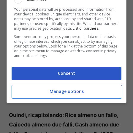
che ha fatto nel massimo campionato inglese
Your personal data will be processed and information from
fino al momento è stato capace di
your device (cookies, unique identifiers, and other device
data) may be stored by, accessed by and shared with 319
commettere 22 falli. Il suo Bournemouth
partners, or used specifically by this site. We and our partners
may use precise geolocation data.
List of partners.
gioca contro il Brighton, una formazione
Some vendors may process your personal data on the basis
davvero in forma. E la sua quota ci spinge a
of legitimate interest, which you can object to by managing
your options below. Look for a link at the bottom of this page
dire che almeno due infrazioni le possa fare.
or in the site menu to manage or withdraw consent in privacy
and cookie settings.
Chiudiamo, infine, con
Caicedo
del Chelsea.
L’uomo che deve recuperare palloni in mezzo
Consent
al campo. In 207 presenze in Premier ha
commesso 141,7 falli. Molti con giallo
Manage options
annesso. Insomma, come non inserirlo?
Quindi, ricapitolando: Rice almeno un fallo,
Caicedo almeno due falli, Cash almeno due