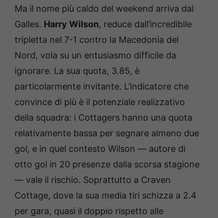
Ma il nome più caldo del weekend arriva dal
Galles.
Harry Wilson
, reduce dall’incredibile
tripletta nel 7-1 contro la Macedonia del
Nord, vola su un entusiasmo difficile da
ignorare. La sua quota, 3.85, è
particolarmente invitante. L’indicatore che
convince di più è il potenziale realizzativo
della squadra: i Cottagers hanno una quota
relativamente bassa per segnare almeno due
gol, e in quel contesto Wilson — autore di
otto gol in 20 presenze dalla scorsa stagione
— vale il rischio. Soprattutto a Craven
Cottage, dove la sua media tiri schizza a 2.4
per gara, quasi il doppio rispetto alle