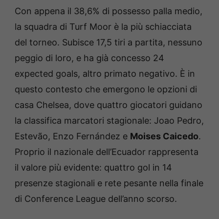
Con appena il 38,6% di possesso palla medio,
la squadra di Turf Moor è la più schiacciata
del torneo. Subisce 17,5 tiri a partita, nessuno
peggio di loro, e ha già concesso 24
expected goals, altro primato negativo. È in
questo contesto che emergono le opzioni di
casa Chelsea, dove quattro giocatori guidano
la classifica marcatori stagionale: Joao Pedro,
Estevão, Enzo Fernández e
Moises Caicedo
.
Proprio il nazionale dell’Ecuador rappresenta
il valore più evidente: quattro gol in 14
presenze stagionali e rete pesante nella finale
di Conference League dell’anno scorso.