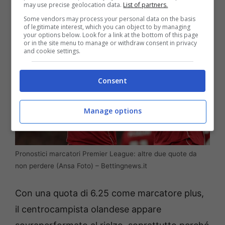
may use precise geolocation data.
List of partners.
Some vendors may process your personal data on the basis
of legitimate interest, which you can object to by managing
your options below. Look for a link at the bottom of this page
or in the site menu to manage or withdraw consent in privacy
and cookie settings.
Consent
Manage options
Pronostici marcatori Premier League: altre due quote da
non perdere (Ansa Foto) – Bettingnews.it
Con una quota di 6.25 come marcatore plus,
il centrocampista olandese appare