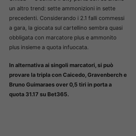
un altro trend: sette ammonizioni in sette
precedenti. Considerando i 2.1 falli commessi
a gara, la giocata sul cartellino sembra quasi
obbligata con marcatore plus e ammonito
plus insieme a quota infuocata.
In alternativa ai singoli marcatori, si può
provare la tripla con Caicedo, Gravenberch e
Bruno Guimaraes over 0,5 tiri in porta a
quota 31.17 su Bet365.