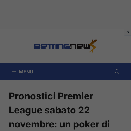
Vai
al
contenuto
MENU
Pronostici Premier
League sabato 22
novembre: un poker di