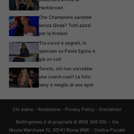
Harkleroad
Che Champions sarebbe
senza Qeqa? Tutti pazzi
per la Krelani
Tra curve e segreti, lo
speciale su Paola Egonu è
già un cult
Tennis, chi non vorrebbe
una coach così? La foto
sexy è meglio di uno spot
Chi siamo
-
Redazione
-
Privacy Policy
-
Disclaimer
Bettingnews.it di proprietà di WEB 365 SRL - Via
Nicola Marchese 10, 00141 Roma (RM) - Codice Fiscale