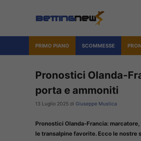
Vai
al
contenuto
PRIMO PIANO
SCOMMESSE
PRON
Pronostici Olanda-Fran
porta e ammoniti
13 Luglio 2025
di
Giuseppe Mustica
Pronostici Olanda-Francia: marcatore, 
le transalpine favorite. Ecco le nostre 