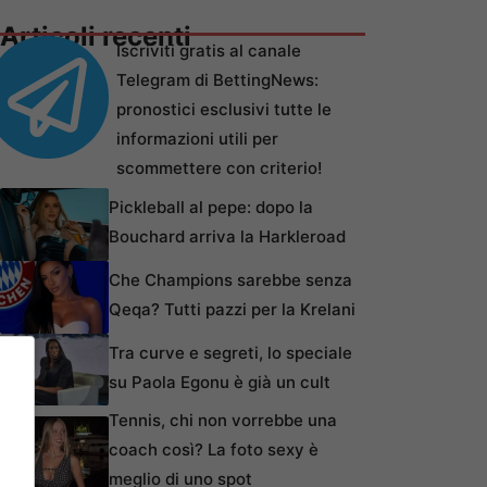
Articoli recenti
Iscriviti gratis al canale
Telegram di BettingNews:
pronostici esclusivi tutte le
informazioni utili per
scommettere con criterio!
Pickleball al pepe: dopo la
Bouchard arriva la Harkleroad
Che Champions sarebbe senza
Qeqa? Tutti pazzi per la Krelani
Tra curve e segreti, lo speciale
su Paola Egonu è già un cult
Tennis, chi non vorrebbe una
coach così? La foto sexy è
meglio di uno spot