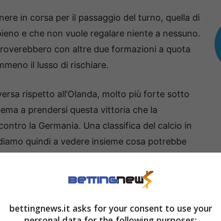
nere in corsa per il passaggio del turno, quella di
pieno e che non vuole regalare niente a nessuno.
 ritroverebbero con altre due formazioni a quota
meno il lusso di rischiare.
rsa rispetto all’Olanda, molto più forte sotto
lema a prendersi questa vittoria che la
contro la Germania. Una classifica del calcio in
ndiamo quindi a vedere insieme cosa potrebbe
ia, le nostre scelte
bettingnews.it asks for your consent to use your
 il Galles, la Francia scenderà in campo con la
personal data for the following purposes: