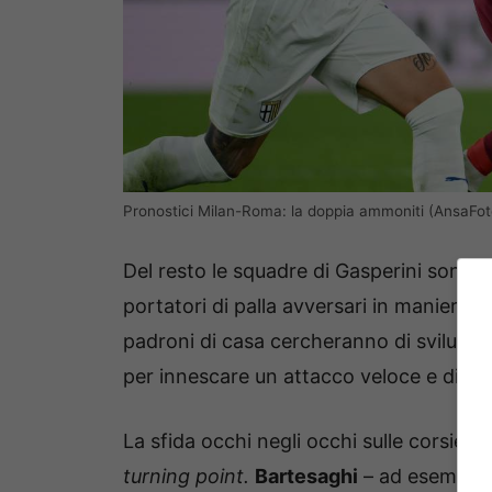
Pronostici Milan-Roma: la doppia ammoniti (AnsaFot
Del resto le squadre di Gasperini sono a
portatori di palla avversari in maniera ta
padroni di casa cercheranno di sviluppa
per innescare un attacco veloce e dinam
La sfida occhi negli occhi sulle corsie
turning point.
Bartesaghi
– ad esempio –