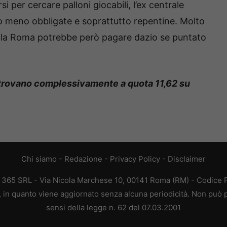
i per cercare palloni giocabili, l’ex centrale
ù o meno obbligate e soprattutto repentine. Molto
della Roma potrebbe però pagare dazio se puntato
 trovano complessivamente a quota 11,62 su
Chi siamo
-
Redazione
-
Privacy Policy
-
Disclaimer
B 365 SRL - Via Nicola Marchese 10, 00141 Roma (RM) - Codice Fi
a, in quanto viene aggiornato senza alcuna periodicità. Non può p
sensi della legge n. 62 del 07.03.2001