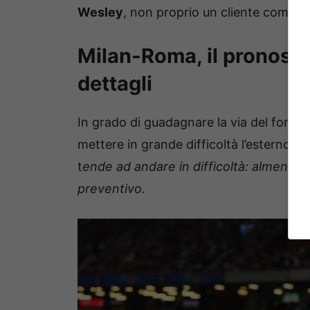
Wesley
, non proprio un cliente comodi
Milan-Roma, il pronostic
dettagli
In grado di guadagnare la via del fondo
mettere in grande difficoltà l’esterno m
t
ende ad andare in difficoltà: almeno un
preventivo.