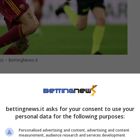
o) – BettingNews.it
bituate ad adottare un pressing molto alto sui
li da inaridirne le trame offensive; di contro, i
re gioco soprattutto con rapide verticalizzazioni
ico che non darà punti di riferimento.
bettingnews.it asks for your consent to use your
personal data for the following purposes:
 esterne rappresenteranno dunque un autentico
Personalised advertising and content, advertising and content
 dovrà riuscire a contenere le
sfuriate di
measurement, audience research and services development