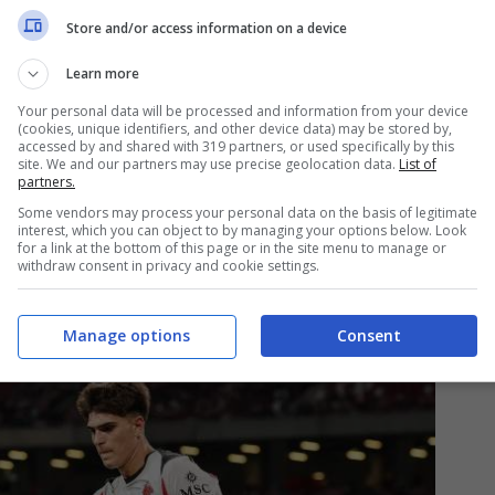
ssimo.
Store and/or access information on a device
Learn more
o sugli ammoniti: tutti i
Your personal data will be processed and information from your device
(cookies, unique identifiers, and other device data) may be stored by,
accessed by and shared with 319 partners, or used specifically by this
site. We and our partners may use precise geolocation data.
List of
partners.
 con una certa facilità, l’ex Flamengo dovrebbe
Some vendors may process your personal data on the basis of legitimate
ancino del Milan che, se puntato con regolarità,
interest, which you can object to by managing your options below. Look
for a link at the bottom of this page or in the site menu to manage or
 suo cartellino giallo è da mettere in
withdraw consent in privacy and cookie settings.
Manage options
Consent