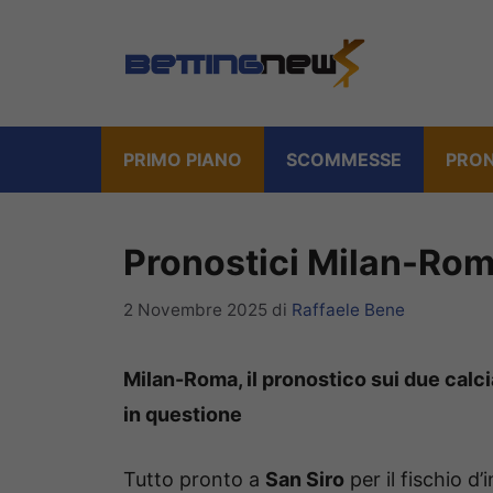
Vai
al
contenuto
PRIMO PIANO
SCOMMESSE
PRON
Pronostici Milan-Rom
2 Novembre 2025
di
Raffaele Bene
Milan-Roma, il pronostico sui due calciat
in questione
Tutto pronto a
San Siro
per il fischio d’i