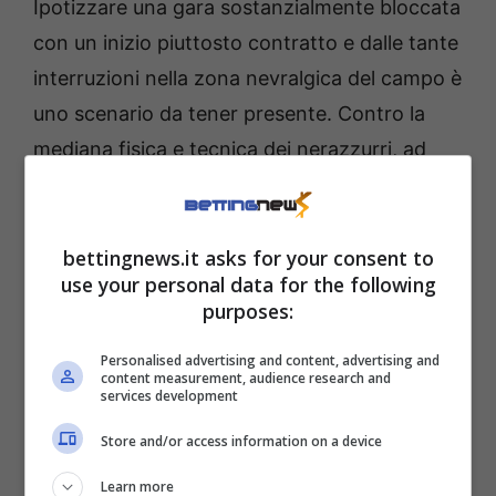
Ipotizzare una gara sostanzialmente bloccata
con un inizio piuttosto contratto e dalle tante
interruzioni nella zona nevralgica del campo è
uno scenario da tener presente. Contro la
mediana fisica e tecnica dei nerazzurri, ad
esempio,
Fofana
rischia di faticare e non
poco.
bettingnews.it asks for your consent to
use your personal data for the following
Il francese tende ad alternare giocate
purposes:
esaltanti a svarioni più o meno clamorosi; le
quattro ammonizioni stagionali (frutto anche
Personalised advertising and content, advertising and
content measurement, audience research and
di
39 tackles
) ne fanno il secondo giocatore
services development
più ammonito della sua squadra (assieme a
Store and/or access information on a device
Modric e Rabiot
). Chiamato a far legna per
Learn more