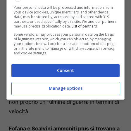
garantire equilibrio, il suo contributo in fase di
Your personal data will be processed and information from
non possesso si rivelerà dirimente: occhio al
your device (cookies, unique identifiers, and other device
data) may be stored by, accessed by and shared with 319
giallo.
partners, or used specifically by this site. We and our partners
may use precise geolocation data.
List of partners.
Some vendors may process your personal data on the basis
Sull’altro versante l’indiziato principale è
of legitimate interest, which you can object to by managing
your options below. Look for a link at the bottom of this page
Scalvini.
Con
Pulisic
out, sarà
Leao
a
or in the site menu to manage or withdraw consent in privacy
and cookie settings.
svariare su tutto il fronte offensivo. Il
portoghese ama partire dalla sinistra per
Consent
accentrarsi e ricamare gioco; il braccetto
orobico preposto a contenere le folate dell’
ex
Manage options
Sporting CP
sarà proprio il difensore italiano,
non proprio un fulmine di guerra in termini di
velocità.
Fofana e Scalvini ammoniti plus si trovano a