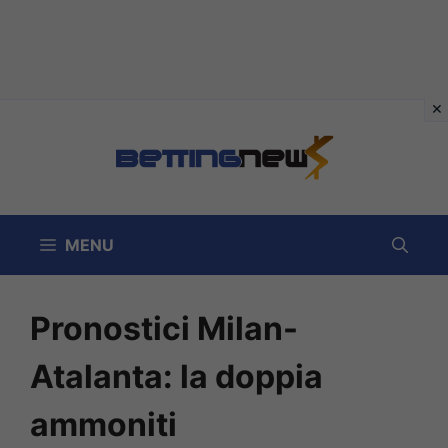
Vai
al
contenuto
MENU
Pronostici Milan-
Atalanta: la doppia
ammoniti