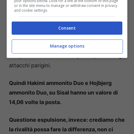
your options below. Look for a link at the bottom of this page
or in the site menu to manage or withdraw consent in privacy
forte. Quindi un giallo potrebbe scattare in
and cookie settings.
qualsiasi momento.
Consent
In casa Marsiglia, invece, il nome è quello di
Manage options
Hojbjerg,
un giocatore che in mezzo al
campo deve contenere in qualunque modo gli
attacchi parigini.
Quindi Hakimi ammonito Duo e Hojbjerg
ammonito Duo, su Sisal hanno un valore di
14,06 volte la posta.
Questione espulsione, invece: crediamo che
la rivalità possa fare la differenza, non ci