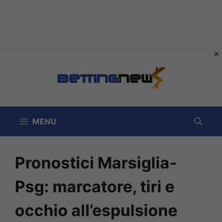
Vai
al
contenuto
MENU
Pronostici Marsiglia-
Psg: marcatore, tiri e
occhio all’espulsione