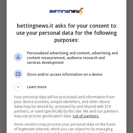
tutte le partite che ha giocato fino al
momento e soprattutto ha anche fatto gol.
Indiscutibile per De Zerbi.
bettingnews.it asks for your consent to
use your personal data for the following
purposes:
Quindi: Kvara marcatore più, Fabian Ruiz e
Weah almeno un tiro in porta Duo, su Sisal
Personalised advertising and content, advertising and
content measurement, audience research and
hanno un valore di 8,77 volte la posta.
services development
Store and/or access information on a device
Marsiglia-Psg, la doppia
ammoniti
Learn more
Your personal data will be processed and information from
your device (cookies, unique identifiers, and other device
O Weah o Greenwood, saranno questi gli
data) may be stored by, accessed by and shared with 319
partners, or used specifically by this site. We and our partners
avversari di
Hakimi
nella serata di domenica.
may use precise geolocation data.
List of partners.
E l’ex Inter sarà spesso costretto a rincorrere
Some vendors may process your personal data on the basis
of legitimate interest, which you can object to by managing
all’indietro e lo sappiamo come non sia il suo