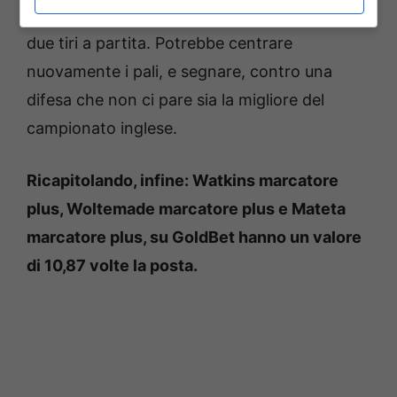
occasioni. Quindi una grossa media, più di
due tiri a partita. Potrebbe centrare
nuovamente i pali, e segnare, contro una
difesa che non ci pare sia la migliore del
campionato inglese.
Ricapitolando, infine: Watkins marcatore
plus, Woltemade marcatore plus e Mateta
marcatore plus, su GoldBet hanno un valore
di 10,87 volte la posta.