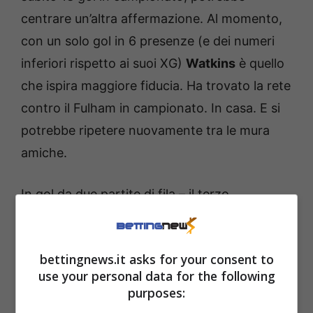
centrare un’altra affermazione. Al momento,
con un solo gol in 6 presenze (e dei numeri
inferiori rispetto ai suoi XG)
Watkins
è quello
che ispira maggiore fiducia. Ha trovato la rete
contro il Fulham in campionato. In casa. E si
potrebbe ripetere nuovamente tra le mura
amiche.
In gol da due partite di fila – il terzo
stagionale – Nick
Woltemade,
attaccante del
Newcastle, sembra essersi inserito al meglio
bettingnews.it asks for your consent to
nello scacchiere di Howe. Giocatore arrivato
use your personal data for the following
per andare a coprire il buco lasciato da Isak, il
purposes:
tedesco sia di piede che di testa può