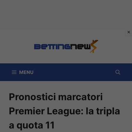
Vai
al
contenuto
MENU
Pronostici marcatori
Premier League: la tripla
a quota 11