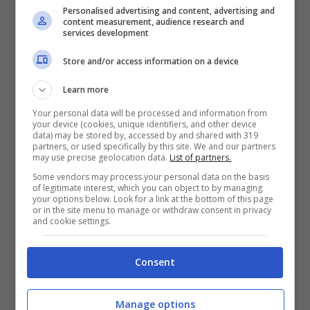
Personalised advertising and content, advertising and
serenamente trovare i pali della porta
content measurement, audience research and
services development
avversaria. Anche lui, secondo il nostro
avviso, è una scelta quasi sicura in questo
Store and/or access information on a device
momento.
Learn more
Your personal data will be processed and information from
La tripletta, infine, la chiudiamo con
Mateta,
your device (cookies, unique identifiers, and other device
data) may be stored by, accessed by and shared with 319
attaccante del Crystal Palace – una delle
partners, or used specifically by this site. We and our partners
may use precise geolocation data.
List of partners.
squadre più in forma del campionato – che
Some vendors may process your personal data on the basis
andrà a giocare sul campo dell’Everton. In sei
of legitimate interest, which you can object to by managing
your options below. Look for a link at the bottom of this page
presenze in questo campionato l’eroe della
or in the site menu to manage or withdraw consent in privacy
and cookie settings.
formazione ospite, quello che ha portato il
primo storico trofeo lo scorso anno, ha
Consent
segnato in 2 occasioni (XG a 3,60) e ha
calciato verso le porta avversaria 14
Manage options