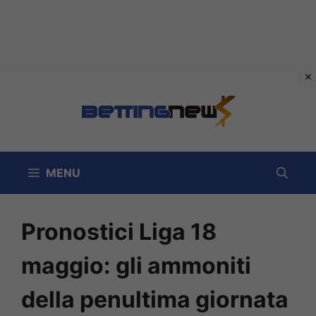
Vai
al
contenuto
MENU
Pronostici Liga 18
maggio: gli ammoniti
della penultima giornata