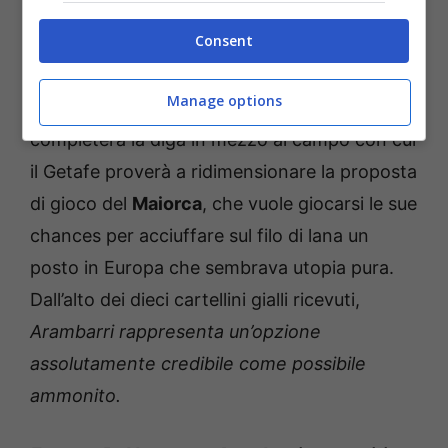
cartellini a partita
: molto interessante.
Consent
Chiudiamo infine il nostro tour alla ricerca del
Manage options
‘giallo’ con
Arambarri
che assieme a Milla
completerà la diga in mezzo al campo con cui
il Getafe proverà a ridimensionare la proposta
di gioco del
Maiorca
, che vuole giocarsi le sue
chances per acciuffare sul filo di lana un
posto in Europa che sembrava utopia pura.
Dall’alto dei dieci cartellini gialli ricevuti,
Arambarri rappresenta un’opzione
assolutamente credibile come possibile
ammonito.