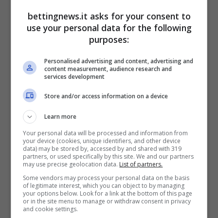
motivazioni ma con l’obiettivo di rialzarsi
bettingnews.it asks for your consent to
dopo il KO patito contro il
Barcellona
. Non
use your personal data for the following
purposes:
per questo, l’effervescenza della mediana
ospite dovrebbe perdere impatto e fisicità.
Personalised advertising and content, advertising and
content measurement, audience research and
services development
Tra i più rocciosi fari puntati su
Pol Lozano
,
Store and/or access information on a device
jolly dal vizio del fallo (e del cartellino). Sono
ben
12 le ammonizioni
che si è visto
Learn more
sventolare in faccia in questa stagione il
Your personal data will be processed and information from
your device (cookies, unique identifiers, and other device
calciatore dell’Espanyol. Un buon bottino da
data) may be stored by, accessed by and shared with 319
partners, or used specifically by this site. We and our partners
prendere in considerazione visto che
Lozano
may use precise geolocation data.
List of partners.
Some vendors may process your personal data on the basis
figura nella lista dei possibili titolari. La sfida
of legitimate interest, which you can object to by managing
your options below. Look for a link at the bottom of this page
sarà inoltre diretta da
Francisco Maeso
,
or in the site menu to manage or withdraw consent in privacy
and cookie settings.
arbitro che ha una media da oltre
4,80