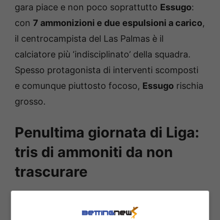
gara piace e non poco soprattutto
Essugo
:
con
7 ammonizioni e due espulsioni a carico
,
il centrocampista del Las Palmas è il
calciatore più ‘indisciplinato’ della squadra.
Spesso protagonista di interventi scomposti
e comunque piuttosto focoso,
Essugo
rischia
grosso.
Penultima giornata di Liga:
tris di ammoniti da non
trascurare
Almeno sulla carta, l’
Espanyol
si presenta sul
campo dell’
Osasuna
senza troppe