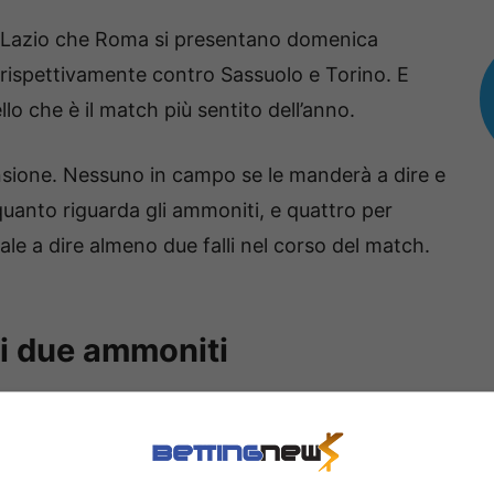
 Lazio che Roma si presentano domenica
 rispettivamente contro Sassuolo e Torino. E
llo che è il match più sentito dell’anno.
ensione. Nessuno in campo se le manderà a dire e
quanto riguarda gli ammoniti, e quattro per
ale a dire almeno due falli nel corso del match.
 i due ammoniti
tro non possono che essere le nostre scelte per
. I due soprattutto per quello che hanno fatto
uelli che la sentono di più. Il primo, quello della