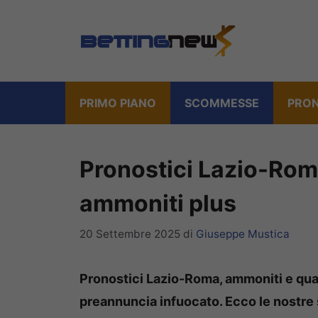
Vai
al
contenuto
PRIMO PIANO
SCOMMESSE
PRON
Pronostici Lazio-Rom
ammoniti plus
20 Settembre 2025
di
Giuseppe Mustica
Pronostici Lazio-Roma, ammoniti e qua
preannuncia infuocato. Ecco le nostre 