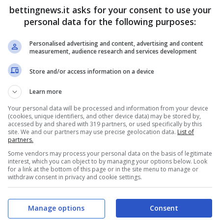
bettingnews.it asks for your consent to use your
fare i contrasti, a recuperare palloni. E diciamo
personal data for the following purposes:
oga.
Personalised advertising and content, advertising and content
measurement, audience research and services development
ebbe avere Celik e non Hermoso – quindi un
 tre uscite – potrebbe anche perdere le misure
Store and/or access information on a device
Learn more
Your personal data will be processed and information from your device
ncini ammonito plus, su GoldBet hanno un
(cookies, unique identifiers, and other device data) may be stored by,
accessed by and shared with 319 partners, or used specifically by this
site. We and our partners may use precise geolocation data.
List of
partners.
Some vendors may process your personal data on the basis of legitimate
iti plus
interest, which you can object to by managing your options below. Look
for a link at the bottom of this page or in the site menu to manage or
withdraw consent in privacy and cookie settings.
 sorpresa potrebbe essere
Belahyane,
con
Sarri
e gli uomini giusti. Il giovane preso dal Verona
Manage options
Consent
 almeno un paio di falli li potrebbe commettere.