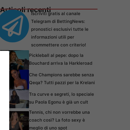
Articoli recenti
Iscriviti gratis al canale
Telegram di BettingNews:
pronostici esclusivi tutte le
informazioni utili per
scommettere con criterio!
Pickleball al pepe: dopo la
Bouchard arriva la Harkleroad
Che Champions sarebbe senza
Qeqa? Tutti pazzi per la Krelani
Tra curve e segreti, lo speciale
su Paola Egonu è già un cult
Tennis, chi non vorrebbe una
coach così? La foto sexy è
meglio di uno spot