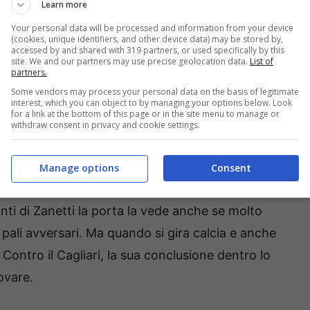
Learn more
ri, le nostre scelte
Your personal data will be processed and information from your device
(cookies, unique identifiers, and other device data) may be stored by,
accessed by and shared with 319 partners, or used specifically by this
 Al Cagliari manca ancora qualcosa, soprattutto
site. We and our partners may use precise geolocation data.
List of
partners.
rentina. Un match che era stato sbloccato dal
Some vendors may process your personal data on the basis of legitimate
alifica) e che quindi lascerà il posto a
Luvumbo
interest, which you can object to by managing your options below. Look
for a link at the bottom of this page or in the site menu to manage or
alla profondità, l’attaccante di Nicola nella non
withdraw consent in privacy and cookie settings.
e a nozze.
Manage options
Consent
n porta, le occasioni del Verona passano
vanti di Zanetti la porta la vede anche se molto
 pali avversari. Ma quando si gira calcia e anche
Contro il Cagliari, la sua conclusione dentro lo
ovare.