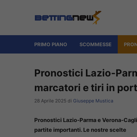
Vai
al
contenuto
PRIMO PIANO
SCOMMESSE
PRON
Pronostici Lazio-Par
marcatori e tiri in por
28 Aprile 2025
di
Giuseppe Mustica
Pronostici Lazio-Parma e Verona-Cagliar
partite importanti. Le nostre scelte