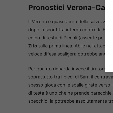
Pronostici Verona-Caglia
Il Verona è quasi sicuro della salvezza.
dopo la sconfitta interna contro la Fio
colpo di testa di Piccoli (assente per squ
Zito
sulla prima linea. Abile nell’attacco 
veloce difesa scaligera potrebbe andar
Per quanto riguarda invece il tiratore i
soprattutto tra i piedi di Sarr. il centra
spesso gioca con le spalle girate verso i
di testa è uno che ne prende parecchie. 
specchio, la potrebbe assolutamente tr