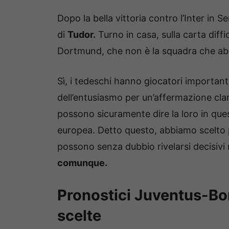
Dopo la bella vittoria contro l’Inter in S
di
Tudor.
Turno in casa, sulla carta diffi
Dortmund, che non è la squadra che abb
Sì, i tedeschi hanno giocatori importanti
dell’entusiasmo per un’affermazione cl
possono sicuramente dire la loro in qu
europea. Detto questo, abbiamo scelto p
possono senza dubbio rivelarsi decisivi
comunque.
Pronostici Juventus-Bo
scelte