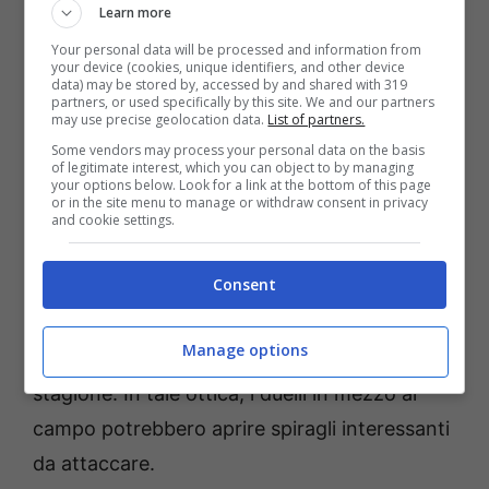
Learn more
resistenza nel lungo le proprie armi più
ficcanti.
Your personal data will be processed and information from
your device (cookies, unique identifiers, and other device
data) may be stored by, accessed by and shared with 319
partners, or used specifically by this site. We and our partners
Di contro, la superiorità tecnica e qualitativa
may use precise geolocation data.
List of partners.
con la quale la mediana dell’
Inter
proverà ad
Some vendors may process your personal data on the basis
of legitimate interest, which you can object to by managing
anestetizzare il palleggio del
Milan
your options below. Look for a link at the bottom of this page
or in the site menu to manage or withdraw consent in privacy
rappresenterà un’altra variabile di cui tener
and cookie settings.
conto. Con il passare dei minuti, i nerazzurri
Consent
potrebbero prendere in mano il pallino del
gioco sfruttando quelle verticalizzazioni che
Manage options
ne stanno caratterizzando in positivo la
stagione. In tale ottica, i duelli in mezzo al
campo potrebbero aprire spiragli interessanti
da attaccare.