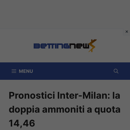
Vai
al
contenuto
MENU
Pronostici Inter-Milan: la
doppia ammoniti a quota
14,46