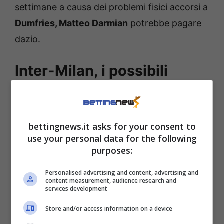
settimane a causa dei problemi fisici accorsi a
Dumfries, Matteo Darmian
potrebbe pagare
dazio.
Inter-Milan, i possibili
ammoniti del derby
Benché il tutto fare di
Inzaghi
sia un
bettingnews.it asks for your consent to
giocatore correttissimo in campo (e un
use your personal data for the following
purposes:
esempio anche fuori dal perimetro di gioco),
non è escluso che questa sera Darmian
Personalised advertising and content, advertising and
content measurement, audience research and
decida di ricorrere alle maniere forti per
services development
provare a frenare la catena mancina
Store and/or access information on a device
rossonera che
fa della fisicità e della